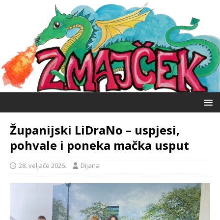
Županijski LiDraNo – uspjesi,
pohvale i poneka mačka usput
28. veljače 2026.
Dijana