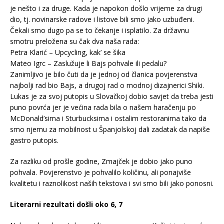
je nešto i za druge. Kada je napokon došlo vrijeme za drugi
dio, tj. novinarske radove i listove bili smo jako uzbuđeni.
Čekali smo dugo pa se to čekanje i isplatilo. Za državnu
smotru preložena su čak dva naša rada:
Petra Klarić – Upcycling, kak’ se šika
Mateo Igrc – Zaslužuje li Bajs pohvale ili pedalu?
Zanimljivo je bilo čuti da je jednoj od članica povjerenstva
najbolji rad bio Bajs, a drugoj rad o modnoj dizajnerici Shiki.
Lukas je za svoj putopis u Slovačkoj dobio savjet da treba jesti
puno povrća jer je većina rada bila o našem haračenju po
McDonald’sima i Sturbucksima i ostalim restoranima tako da
smo njemu za mobilnost u Španjolskoj dali zadatak da napiše
gastro putopis.
Za razliku od prošle godine, Zmajček je dobio jako puno
pohvala. Povjerenstvo je pohvalilo količinu, ali ponajviše
kvalitetu i raznolikost naših tekstova i svi smo bili jako ponosni.
Literarni rezultati došli oko 6, 7