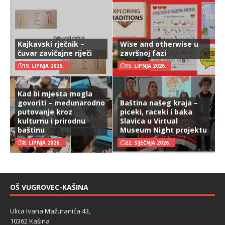
Kajkavski rječnik –
Wise and otherwise u
čuvar zavičajne riječi
završnoj fazi
19. LIPNJA 2026.
15. LIPNJA 2026.
Kad bi mjesta mogla
govoriti – međunarodno
Baština našeg kraja –
putovanje kroz
piceki, raceki i baka
kulturnu i prirodnu
Slavica u Virtual
baštinu
Museum Night projektu
8. LIPNJA 2026.
22. SIJEČNJA 2026.
OŠ VUGROVEC-KAŠINA
Ulica Ivana Mažuranića 43,
10362 Kašina