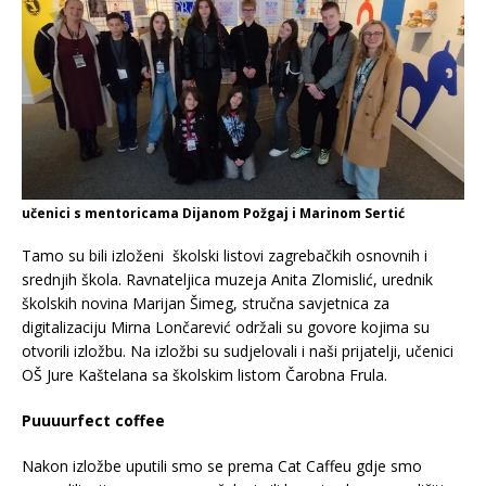
učenici s mentoricama Dijanom Požgaj i Marinom Sertić
Tamo su bili izloženi školski listovi zagrebačkih osnovnih i
srednjih škola. Ravnateljica muzeja Anita Zlomislić, urednik
školskih novina Marijan Šimeg, stručna savjetnica za
digitalizaciju Mirna Lončarević održali su govore kojima su
otvorili izložbu. Na izložbi su sudjelovali i naši prijatelji, učenici
OŠ Jure Kaštelana sa školskim listom Čarobna Frula.
Puuuurfect coffee
Nakon izložbe uputili smo se prema Cat Caffeu gdje smo