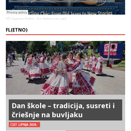
OŠ Vugrovec-Kašina
·
Eco Makers Live_mp3
FL(ETNO)
Dan škole – tradicija, susreti i
čriešnje na buvljaku
27. LIPNJA 2026.