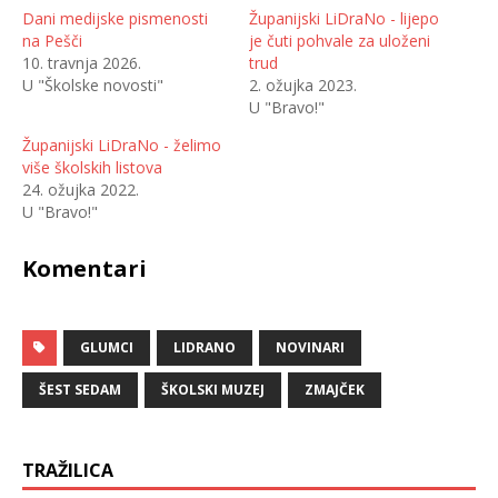
j
o
e
m
Dani medijske pismenosti
Županijski LiDraNo - lijepo
l
p
na Pešči
je čuti pohvale za uloženi
i
o
n
d
10. travnja 2026.
trud
a
i
T
j
U "Školske novosti"
2. ožujka 2023.
w
e
U "Bravo!"
i
l
t
i
t
t
Županijski LiDraNo - želimo
e
e
r
n
više školskih listova
u
a
(
F
24. ožujka 2022.
O
a
U "Bravo!"
t
c
v
e
a
b
r
o
Komentari
a
o
s
k
e
u
u
(
n
O
o
t
v
GLUMCI
v
LIDRANO
NOVINARI
o
a
m
r
p
a
ŠEST SEDAM
ŠKOLSKI MUZEJ
ZMAJČEK
r
s
o
e
z
u
o
n
r
o
TRAŽILICA
u
v
)
o
m