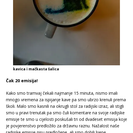
kavica i mačkasta šalica
Čak 20 emisija!
Kako smo tramvaj čekali najmanje 15 minuta, nismo imali
mnogo vremena za ispijanje kave pa smo ubrzo krenuli prema
školi. Malo smo kasnili na okrugli stol za radijski izraz, ali stigli
smo u pravi trenutak pa smo čuli komentare na svoje radijske
emisije te smo u cijelosti poskušali tri od dvadeset emisija koje
je povjerenstvo predložilo za državnu raznu. Nažalost naše
radijske emisije nisu predložene, ali smo dobili lijepe