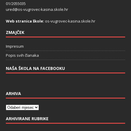
01/2055035
ured@os-vugrovec-kasina.skole.hr
Web stranica škole:
os-vugrovec-kasina.skole.hr
ZMAJČEK
Impresum
Popis svih članaka
NAŠA ŠKOLA NA FACEBOOKU
ARHIVA
ARHIVIRANE RUBRIKE