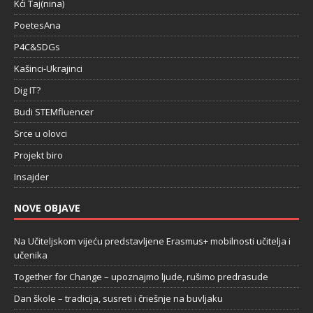
Kći Taj(nina)
PoetesAna
P4C&SDGs
Kašinci-Ukrajinci
Dig IT?
Budi STEMfluencer
Srce u olovci
Projekt biro
Insajder
NOVE OBJAVE
Na Učiteljskom vijeću predstavljene Erasmus+ mobilnosti učitelja i
učenika
Together for Change – upoznajmo ljude, rušimo predrasude
Dan škole – tradicija, susreti i čriešnje na buvljaku