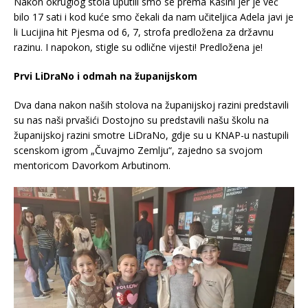
Nakon okruglog stola uputili smo se prema Kašini jer je već
bilo 17 sati i kod kuće smo čekali da nam učiteljica Adela javi je
li Lucijina hit Pjesma od 6, 7, strofa predložena za državnu
razinu. I napokon, stigle su odlične vijesti! Predložena je!
Prvi LiDraNo i odmah na županijskom
Dva dana nakon naših stolova na županijskoj razini predstavili
su nas naši prvašići Dostojno su predstavili našu školu na
županijskoj razini smotre LiDraNo, gdje su u KNAP-u nastupili
scenskom igrom „Čuvajmo Zemlju“, zajedno sa svojom
mentoricom Davorkom Arbutinom.