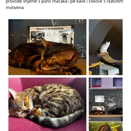
provodili vrijeme s puno mačaka i pili kave i sokove s različitim
motivima.