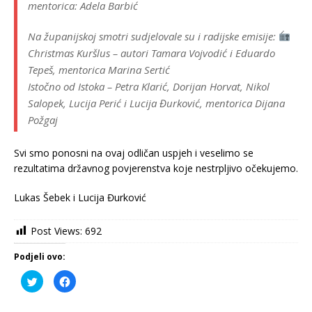
mentorica: Adela Barbić
Na županijskoj smotri sudjelovale su i radijske emisije:
Christmas Kuršlus – autori Tamara Vojvodić i Eduardo
Tepeš, mentorica Marina Sertić
Istočno od Istoka – Petra Klarić, Dorijan Horvat, Nikol
Salopek, Lucija Perić i Lucija Đurković, mentorica Dijana
Požgaj
Svi smo ponosni na ovaj odličan uspjeh i veselimo se
rezultatima državnog povjerenstva koje nestrpljivo očekujemo.
Lukas Šebek i Lucija Đurković
Post Views:
692
Podjeli ovo:
P
K
o
l
d
i
i
k