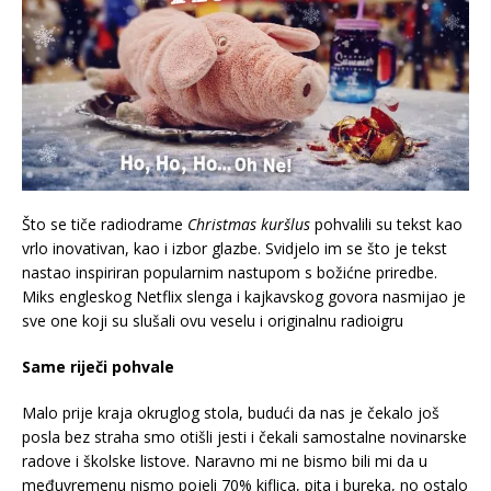
Što se tiče radiodrame
Christmas kuršlus
pohvalili su tekst kao
vrlo inovativan, kao i izbor glazbe. Svidjelo im se što je tekst
nastao inspiriran popularnim nastupom s božićne priredbe.
Miks engleskog Netflix slenga i kajkavskog govora nasmijao je
sve one koji su slušali ovu veselu i originalnu radioigru
Same riječi pohvale
Malo prije kraja okruglog stola, budući da nas je čekalo još
posla bez straha smo otišli jesti i čekali samostalne novinarske
radove i školske listove. Naravno mi ne bismo bili mi da u
međuvremenu nismo pojeli 70% kiflica, pita i bureka, no ostalo