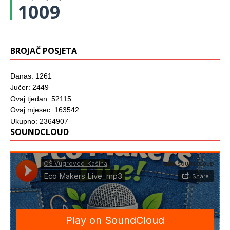
r
1009
o
z
o
r
u
)
BROJAČ POSJETA
Danas: 1261
Jučer: 2449
Ovaj tjedan: 52115
Ovaj mjesec: 163542
Ukupno: 2364907
SOUNDCLOUD