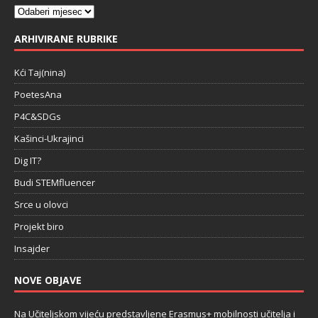
ARHIVIRANE RUBRIKE
Kći Taj(nina)
PoetesAna
P4C&SDGs
Kašinci-Ukrajinci
Dig IT?
Budi STEMfluencer
Srce u olovci
Projekt biro
Insajder
NOVE OBJAVE
Na Učiteljskom vijeću predstavljene Erasmus+ mobilnosti učitelja i