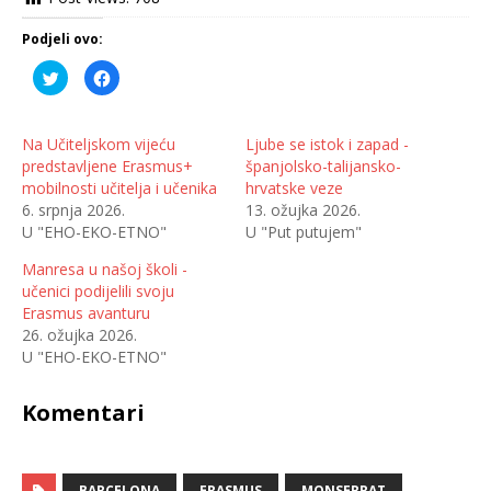
Podjeli ovo:
P
K
o
l
d
i
i
k
j
o
e
m
Na Učiteljskom vijeću
Ljube se istok i zapad -
l
p
predstavljene Erasmus+
španjolsko-talijansko-
i
o
n
d
mobilnosti učitelja i učenika
hrvatske veze
a
i
T
j
6. srpnja 2026.
13. ožujka 2026.
w
e
U "EHO-EKO-ETNO"
U "Put putujem"
i
l
t
i
t
t
Manresa u našoj školi -
e
e
r
n
učenici podijelili svoju
u
a
(
F
Erasmus avanturu
O
a
26. ožujka 2026.
t
c
v
e
U "EHO-EKO-ETNO"
a
b
r
o
a
o
s
k
Komentari
e
u
u
(
n
O
o
t
v
v
o
a
BARCELONA
ERASMUS
MONSERRAT