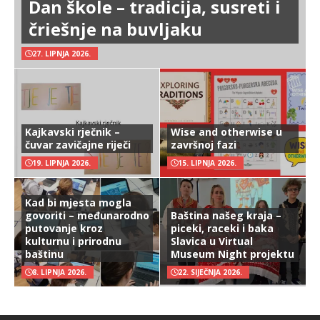
Dan škole – tradicija, susreti i
čriešnje na buvljaku
27. LIPNJA 2026.
Kajkavski rječnik –
Wise and otherwise u
čuvar zavičajne riječi
završnoj fazi
19. LIPNJA 2026.
15. LIPNJA 2026.
Kad bi mjesta mogla
govoriti – međunarodno
Baština našeg kraja –
putovanje kroz
piceki, raceki i baka
kulturnu i prirodnu
Slavica u Virtual
baštinu
Museum Night projektu
8. LIPNJA 2026.
22. SIJEČNJA 2026.