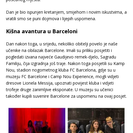
Dan je bio ispunjen kretanjem, smijehom i novim iskustvima, a
vratili smo se puni dojmova i lijepih uspomena.
Kišna avantura u Barceloni
Dan nakon toga, u srijedu, nekoliko obitelji povelo je naše
učenike na obilazak Barcelone. Imali su priliku posjetiti i
pogledati izvana najveće Gaudijevo remek-djelo, Sagradu
Familiju, čija izgradnja još traje. Nakon toga posjetili su Kamp
Nou, stadion nogometnog kluba FC Barcelona, gdje su u
muzeju FC Barcelone i Camp Nou Experience, mogli vidjeti
dresove Lionela Messija, upoznati povijest kluba i vidjeti
trofeje druge zanimljive eksponate. U muzeju su učenici
također kupili suvenire Barcelone za uspomenu na ovaj posjet.