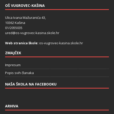
OŠ VUGROVEC-KAŠINA
Ulica Ivana Mažuranića 43,
10362 Kašina
01/2055035
ured@os-vugrovec-kasina.skole.hr
Web stranica škole:
os-vugrovec-kasina.skole.hr
ZMAJČEK
Impresum
Popis svih članaka
NAŠA ŠKOLA NA FACEBOOKU
ARHIVA