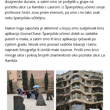
dizajnerske dućane, a zatim smo se podijelili u grupe na
početku ulice La Rambla s Laurom. U Španjolskoj učenici svoje
profesore često zovu prvim imenom, pa smo i mi tako zvali
našu španjolsku učiteljicu.
Nakon toga započela je aktivnost u kojoj smo sudjelovali kroz
aplikaciju GooseChase. Španjolski učenici dobili su zadatke
putem e-maila, a zatim smo ih kroz aplikaciju rješavali po
cijelom gradu. Morali smo pronaći različite lokacije i tamo
napraviti fotografije ili izvršiti male izazove. Prošli smo kroz
mnoge ulice i pokraj brojnih znamenitosti oko poznate ulice La
Rambla.