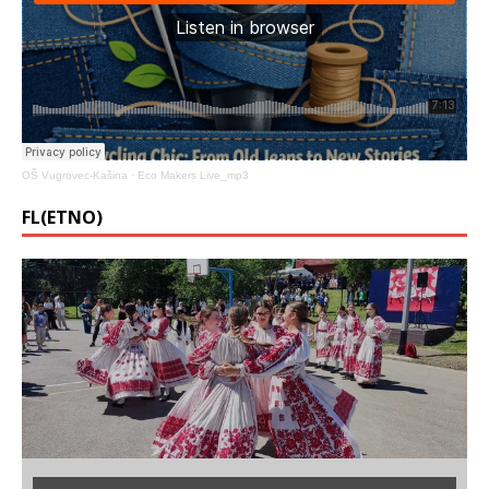
OŠ Vugrovec-Kašina
·
Eco Makers Live_mp3
FL(ETNO)