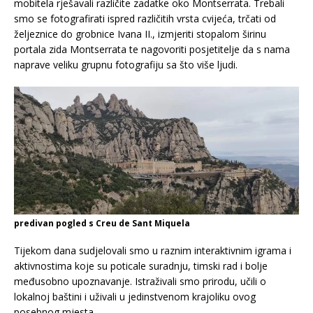
mobitela rješavali različite zadatke oko Montserrata. Trebali
smo se fotografirati ispred različitih vrsta cvijeća, trčati od
željeznice do grobnice Ivana II., izmjeriti stopalom širinu
portala zida Montserrata te nagovoriti posjetitelje da s nama
naprave veliku grupnu fotografiju sa što više ljudi.
predivan pogled s Creu de Sant Miquela
Tijekom dana sudjelovali smo u raznim interaktivnim igrama i
aktivnostima koje su poticale suradnju, timski rad i bolje
međusobno upoznavanje. Istraživali smo prirodu, učili o
lokalnoj baštini i uživali u jedinstvenom krajoliku ovog
posebnog mjesta.