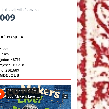
o
)
o
z
r
m
o
u
p
r
)
oj objavljenih članaka
r
u
o
009
)
z
o
r
u
)
JAČ POSJETA
s: 386
: 1924
tjedan: 48791
 mjesec: 160218
no: 2361583
NDCLOUD