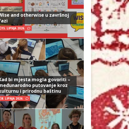
Wise and otherwise u završnoj
fazi
15. LIPNJA 2026.
Kad bi mjesta mogla govoriti –
međunarodno putovanje kroz
kulturnu i prirodnu baštinu
8. LIPNJA 2026.