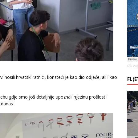
OŠ Vug
 nosili hrvatski ratnici, koristeći je kao dio odjeće, ali i kao
FL(
ebu gdje smo još detaljnije upoznali njezinu prošlost i
e danas.