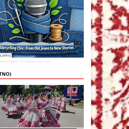
rovec-Kašina
·
Eco Makers Live_mp3
ETNO)