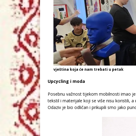
vještina koja će nam trebati u petak
Upcycling i moda
Posebnu važnost tijekom mobilnosti imao je i
tekstil i materijale koji se više nisu koristili
Odaziv je bio odličan i prikupili smo jako puno