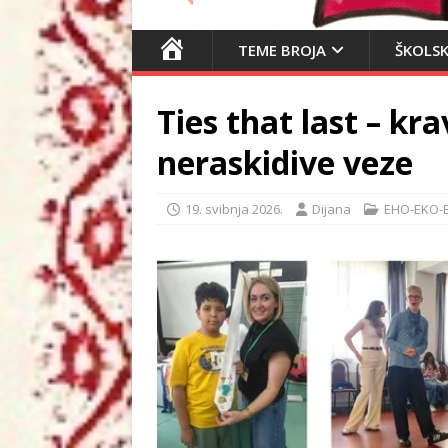
N
TEME BROJA
ŠKOLSK
A
S
Ties that last – kra
L
O
neraskidive veze
V
N
19. svibnja 2026.
Dijana
EHO-EKO-
I
C
A