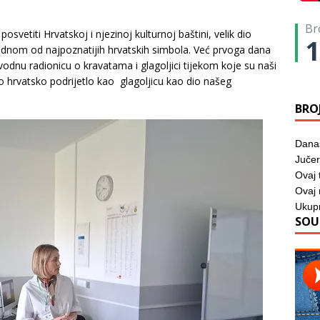
Br
svetiti Hrvatskoj i njezinoj kulturnoj baštini, velik dio
1
jednom od najpoznatijih hrvatskih simbola. Već prvoga dana
uvodnu radionicu o kravatama i glagoljici tijekom koje su naši
no hrvatsko podrijetlo kao glagoljicu kao dio našeg
BRO
Dana
Jučer
Ovaj 
Ovaj
Ukup
SOU