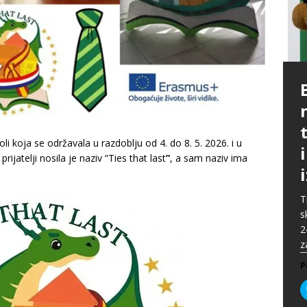
P
G
p
p
t
m
i
p
b
 koja se održavala u razdoblju od 4. do 8. 5. 2026. i u
[
P
A
prijatelji nosila je naziv “Ties that last
”
, a sam naziv ima
P
k
„
P
s
u
s
ž
T
i
s
P
2
P
z
P