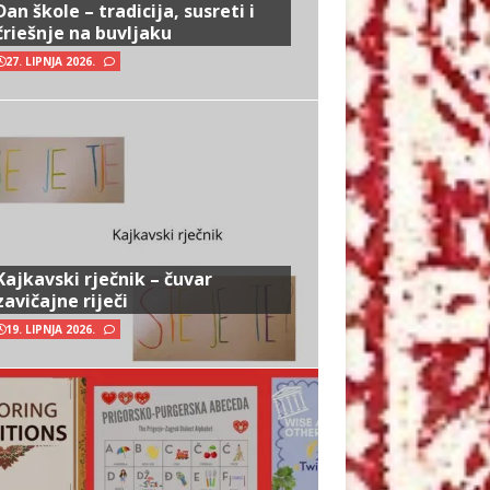
Dan škole – tradicija, susreti i
čriešnje na buvljaku
27. LIPNJA 2026.
Kajkavski rječnik – čuvar
zavičajne riječi
19. LIPNJA 2026.