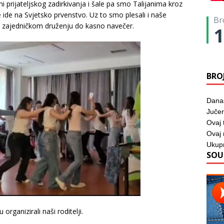
ni prijateljskog zadirkivanja i šale pa smo Talijanima kroz
ne ide na Svjetsko prvenstvo. Uz to smo plesali i naše
Br
 u zajedničkom druženju do kasno navečer.
1
BRO
Dana
Jučer
Ovaj 
Ovaj 
Ukup
SOU
organizirali naši roditelji.