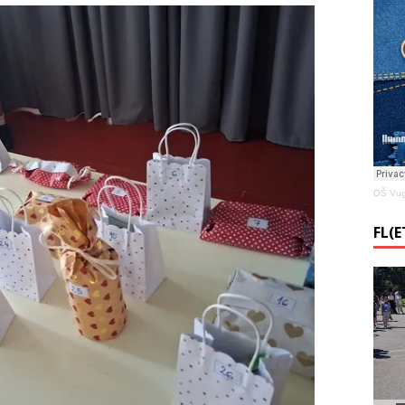
OŠ Vug
FL(