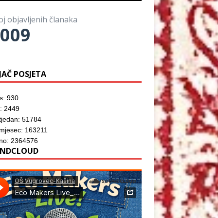
o
)
o
z
r
m
o
u
p
r
)
oj objavljenih članaka
r
u
o
009
)
z
o
r
u
)
JAČ POSJETA
s: 930
: 2449
tjedan: 51784
mjesec: 163211
no: 2364576
NDCLOUD