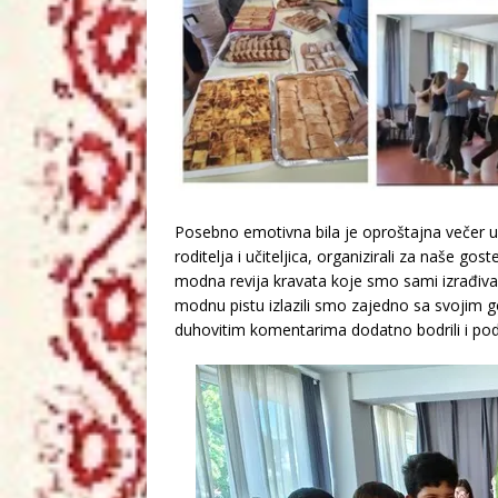
Posebno emotivna bila je oproštajna večer 
roditelja i učiteljica, organizirali za naše g
modna revija kravata koje smo sami izrađival
modnu pistu izlazili smo zajedno sa svojim g
duhovitim komentarima dodatno bodrili i pod