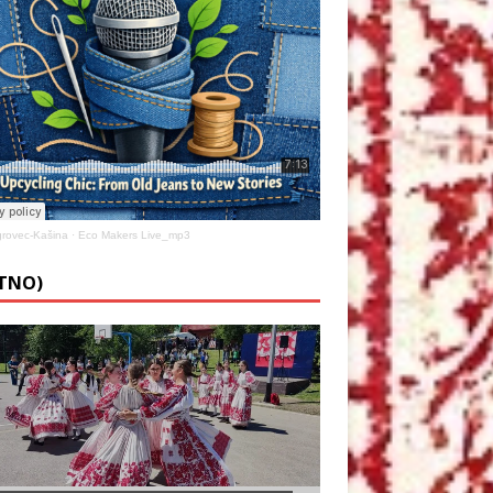
rovec-Kašina
·
Eco Makers Live_mp3
ETNO)