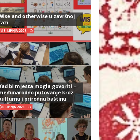
Wise and otherwise u završnoj
fazi
15. LIPNJA 2026.
Kad bi mjesta mogla govoriti –
međunarodno putovanje kroz
kulturnu i prirodnu baštinu
8. LIPNJA 2026.