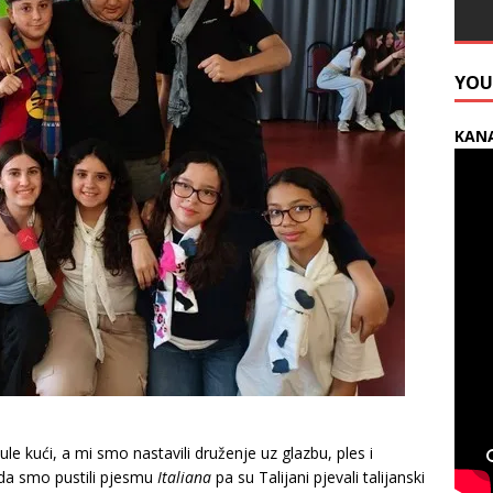
YOU
KANA
le kući, a mi smo nastavili druženje uz glazbu, ples i
da smo pustili pjesmu
Italiana
pa su Talijani pjevali talijanski