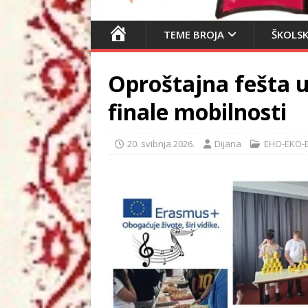
N
TEME BROJA
ŠKOLSK
A
S
Oproštajna fešta u
L
O
finale mobilnosti
V
N
20. svibnja 2026.
Dijana
EHO-EKO-
I
C
A