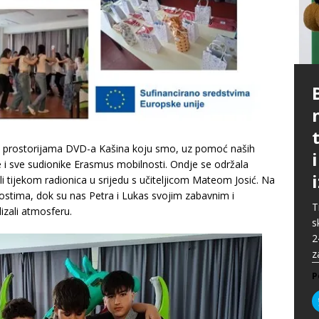
P
G
p
p
t
m
i
p
b
u prostorijama DVD-a Kašina koju smo, uz pomoć naših
[
P
A
oste i sve sudionike Erasmus mobilnosti. Ondje se održala
P
k
„
P
i tijekom radionica u srijedu s učiteljicom Mateom Josić. Na
s
u
ostima, dok su nas Petra i Lukas svojim zabavnim i
s
ž
T
izali atmosferu.
i
s
P
2
P
z
P