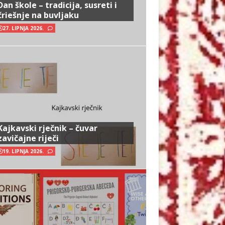
Dan škole – tradicija, susreti i
čriešnje na buvljaku
27. LIPNJA 2026.
Kajkavski rječnik – čuvar
zavičajne riječi
19. LIPNJA 2026.