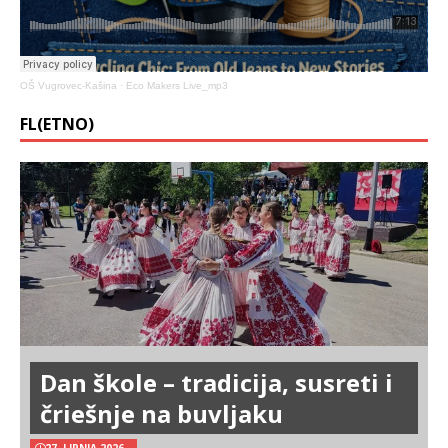
OŠ Vugrovec-Kašina
·
Eco Makers Live_mp3
FL(ETNO)
Dan škole – tradicija, susreti i
čriešnje na buvljaku