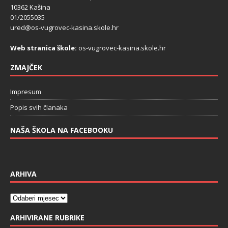
10362 Kašina
01/2055035
ured@os-vugrovec-kasina.skole.hr
Web stranica škole:
os-vugrovec-kasina.skole.hr
ZMAJČEK
Impresum
Popis svih članaka
NAŠA ŠKOLA NA FACEBOOKU
ARHIVA
ARHIVIRANE RUBRIKE