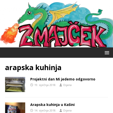
arapska kuhinja
Projektni dan Mi jedemo odgovorno
19. siječnja 2018.
Dijana
Arapska kuhinja u Kašini
14. siječnja 2018.
Dijana