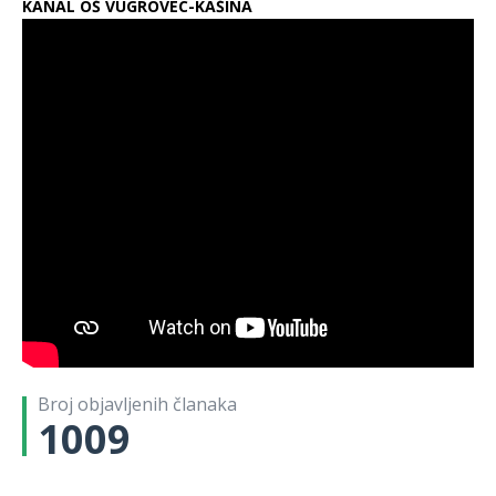
KANAL OŠ VUGROVEC-KAŠINA
Broj objavljenih članaka
1009