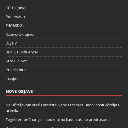
Kći Taj(nina)
PoetesAna
P4C&SDGs
Kašinci-Ukrajinci
Dig IT?
Budi STEMfluencer
Srce u olovci
Projekt biro
Insajder
NOVE OBJAVE
Na Učiteljskom vijeću predstavljene Erasmus+ mobilnosti učitelja i
učenika
Together for Change – upoznajmo ljude, rušimo predrasude