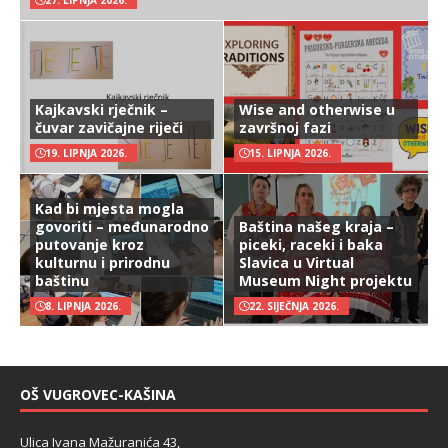
27. LIPNJA 2026.
Kajkavski rječnik –
Wise and otherwise u
čuvar zavičajne riječi
završnoj fazi
19. LIPNJA 2026.
15. LIPNJA 2026.
Kad bi mjesta mogla
govoriti – međunarodno
Baština našeg kraja –
putovanje kroz
piceki, raceki i baka
kulturnu i prirodnu
Slavica u Virtual
baštinu
Museum Night projektu
8. LIPNJA 2026.
22. SIJEČNJA 2026.
OŠ VUGROVEC-KAŠINA
Ulica Ivana Mažuranića 43,