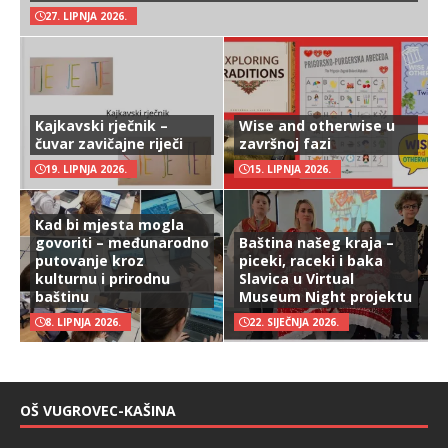
27. LIPNJA 2026.
Kajkavski rječnik –
Wise and otherwise u
čuvar zavičajne riječi
završnoj fazi
19. LIPNJA 2026.
15. LIPNJA 2026.
Kad bi mjesta mogla
govoriti – međunarodno
Baština našeg kraja –
putovanje kroz
piceki, raceki i baka
kulturnu i prirodnu
Slavica u Virtual
baštinu
Museum Night projektu
8. LIPNJA 2026.
22. SIJEČNJA 2026.
OŠ VUGROVEC-KAŠINA