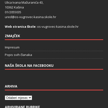
Ulica Ivana Mažuranića 43,
10362 Kašina
01/2055035
ured@os-vugrovec-kasina.skole.hr
Web stranica škole:
os-vugrovec-kasina.skole.hr
ZMAJČEK
Impresum
Popis svih članaka
NAŠA ŠKOLA NA FACEBOOKU
ARHIVA
ARHIVIRANE RUBRIKE