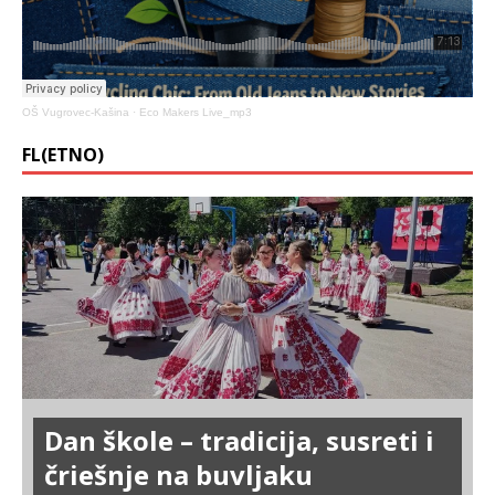
OŠ Vugrovec-Kašina
·
Eco Makers Live_mp3
FL(ETNO)
Dan škole – tradicija, susreti i
čriešnje na buvljaku