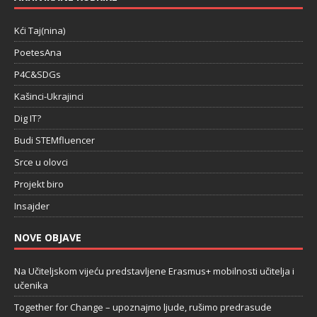
Kći Taj(nina)
PoetesAna
P4C&SDGs
Kašinci-Ukrajinci
Dig IT?
Budi STEMfluencer
Srce u olovci
Projekt biro
Insajder
NOVE OBJAVE
Na Učiteljskom vijeću predstavljene Erasmus+ mobilnosti učitelja i
učenika
Together for Change – upoznajmo ljude, rušimo predrasude