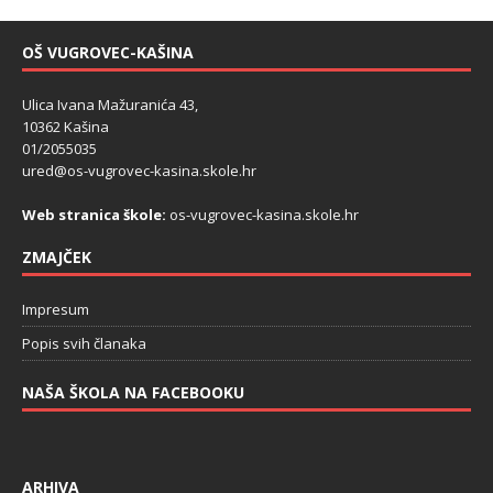
OŠ VUGROVEC-KAŠINA
Ulica Ivana Mažuranića 43,
10362 Kašina
01/2055035
ured@os-vugrovec-kasina.skole.hr
Web stranica škole:
os-vugrovec-kasina.skole.hr
ZMAJČEK
Impresum
Popis svih članaka
NAŠA ŠKOLA NA FACEBOOKU
ARHIVA