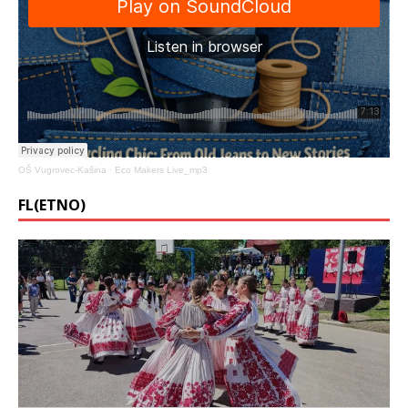
OŠ Vugrovec-Kašina
·
Eco Makers Live_mp3
FL(ETNO)