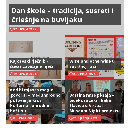
Dan škole – tradicija, susreti i
čriešnje na buvljaku
27. LIPNJA 2026.
Kajkavski rječnik –
Wise and otherwise u
čuvar zavičajne riječi
završnoj fazi
19. LIPNJA 2026.
15. LIPNJA 2026.
Kad bi mjesta mogla
govoriti – međunarodno
Baština našeg kraja –
putovanje kroz
piceki, raceki i baka
kulturnu i prirodnu
Slavica u Virtual
baštinu
Museum Night projektu
8. LIPNJA 2026.
22. SIJEČNJA 2026.