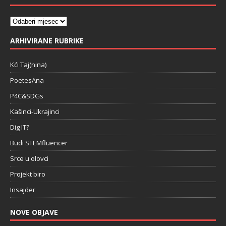
ARHIVIRANE RUBRIKE
Kći Taj(nina)
PoetesAna
P4C&SDGs
Kašinci-Ukrajinci
Dig IT?
Budi STEMfluencer
Srce u olovci
Projekt biro
Insajder
NOVE OBJAVE