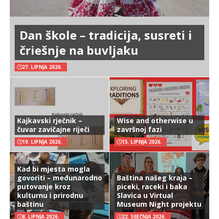
Dan škole – tradicija, susreti i
čriešnje na buvljaku
27. LIPNJA 2026.
Kajkavski rječnik –
Wise and otherwise u
čuvar zavičajne riječi
završnoj fazi
19. LIPNJA 2026.
15. LIPNJA 2026.
Kad bi mjesta mogla
govoriti – međunarodno
Baština našeg kraja –
putovanje kroz
piceki, raceki i baka
kulturnu i prirodnu
Slavica u Virtual
baštinu
Museum Night projektu
8. LIPNJA 2026.
22. SIJEČNJA 2026.