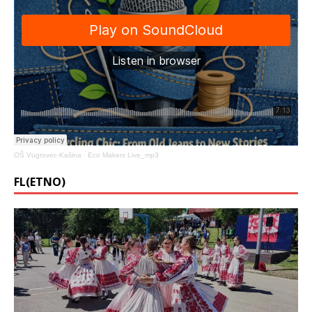
OŠ Vugrovec-Kašina
·
Eco Makers Live_mp3
FL(ETNO)