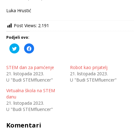
Luka Hrustić
Post Views:
2.191
Podjeli ovo:
P
K
o
l
d
i
i
k
j
o
e
m
STEM dan za pamćenje
Robot kao prijatelj
l
p
21. listopada 2023.
21. listopada 2023.
i
o
n
d
U "Budi STEMfluencer"
U "Budi STEMfluencer"
a
i
T
j
w
e
Virtualna škola na STEM
i
l
t
i
danu
t
t
21. listopada 2023.
e
e
r
n
U "Budi STEMfluencer"
u
a
(
F
O
a
t
c
Komentari
v
e
a
b
r
o
a
o