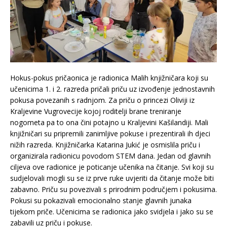
Hokus-pokus pričaonica je radionica Malih knjižničara koji su
učenicima 1. i 2. razreda pričali priču uz izvođenje jednostavnih
pokusa povezanih s radnjom. Za priču o princezi Oliviji iz
Kraljevine Vugrovecije kojoj roditelji brane treniranje
nogometa pa to ona čini potajno u Kraljevini Kašilandiji. Mali
knjižničari su pripremili zanimljive pokuse i prezentirali ih djeci
nižih razreda. Knjižničarka Katarina Jukić je osmislila priču i
organizirala radionicu povodom STEM dana. Jedan od glavnih
ciljeva ove radionice je poticanje učenika na čitanje. Svi koji su
sudjelovali mogli su se iz prve ruke uvjeriti da čitanje može biti
zabavno. Priču su povezivali s prirodnim područjem i pokusima.
Pokusi su pokazivali emocionalno stanje glavnih junaka
tijekom priče. Učenicima se radionica jako svidjela i jako su se
zabavili uz priču i pokuse.