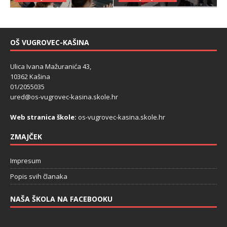
OŠ VUGROVEC-KAŠINA
Ulica Ivana Mažuranića 43,
10362 Kašina
01/2055035
ured@os-vugrovec-kasina.skole.hr
Web stranica škole:
os-vugrovec-kasina.skole.hr
ZMAJČEK
Impresum
Popis svih članaka
NAŠA ŠKOLA NA FACEBOOKU