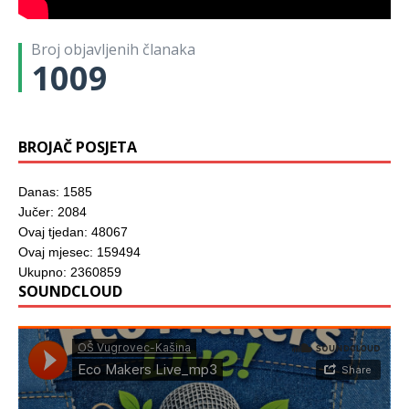
r
o
u
o
o
u
u
v
)
r
r
)
)
o
u
u
m
)
)
Broj objavljenih članaka
p
r
1009
o
z
o
r
u
)
BROJAČ POSJETA
Danas: 1585
Jučer: 2084
Ovaj tjedan: 48067
Ovaj mjesec: 159494
Ukupno: 2360859
SOUNDCLOUD