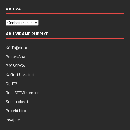
ARHIVA
ARHIVIRANE RUBRIKE
Kći Taj(nina)
PoetesAna
P4C&SDGs
Kašinci-Ukrajinci
Dig IT?
Budi STEMfluencer
Srce u olovci
Projekt biro
Insajder