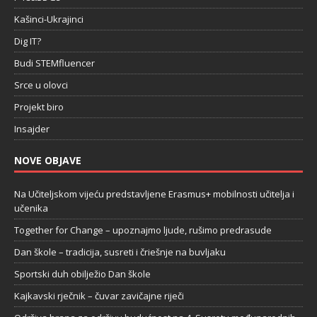
Kašinci-Ukrajinci
Dig IT?
Budi STEMfluencer
Srce u olovci
Projekt biro
Insajder
NOVE OBJAVE
Na Učiteljskom vijeću predstavljene Erasmus+ mobilnosti učitelja i
učenika
Together for Change – upoznajmo ljude, rušimo predrasude
Dan škole – tradicija, susreti i čriešnje na buvljaku
Sportski duh obilježio Dan škole
Kajkavski rječnik – čuvar zavičajne riječi