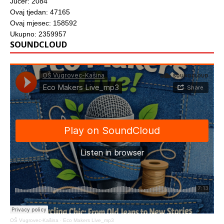
Jučer: 2084
Ovaj tjedan: 47165
Ovaj mjesec: 158592
Ukupno: 2359957
SOUNDCLOUD
OŠ Vugrovec-Kašina
·
Eco Makers Live_mp3