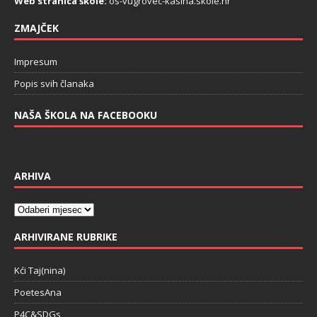
Web stranica škole:
os-vugrovec-kasina.skole.hr
ZMAJČEK
Impresum
Popis svih članaka
NAŠA ŠKOLA NA FACEBOOKU
ARHIVA
ARHIVIRANE RUBRIKE
Kći Taj(nina)
PoetesAna
P4C&SDGs