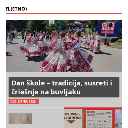
FL(ETNO)
Dan škole – tradicija, susreti i
čriešnje na buvljaku
27. LIPNJA 2026.