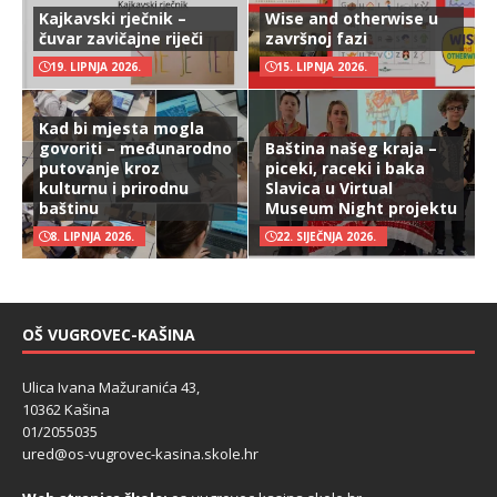
Kajkavski rječnik –
Wise and otherwise u
čuvar zavičajne riječi
završnoj fazi
19. LIPNJA 2026.
15. LIPNJA 2026.
Kad bi mjesta mogla
govoriti – međunarodno
Baština našeg kraja –
putovanje kroz
piceki, raceki i baka
kulturnu i prirodnu
Slavica u Virtual
baštinu
Museum Night projektu
8. LIPNJA 2026.
22. SIJEČNJA 2026.
OŠ VUGROVEC-KAŠINA
Ulica Ivana Mažuranića 43,
10362 Kašina
01/2055035
ured@os-vugrovec-kasina.skole.hr