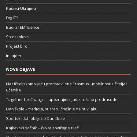
Kašinci-Ukrajinci
Dig IT?
Budi STEMfluencer
Srce u olovci
Projekt biro
Insajder
NOVE OBJAVE
Na Učiteljskom vijeću predstavljene Erasmus+ mobilnosti učitelja i
učenika
Together for Change – upoznajmo ljude, rušimo predrasude
Dan škole – tradicija, susreti i čriešnje na buvljaku
Sportski duh obilježio Dan škole
Kajkavski rječnik – čuvar zavičajne riječi