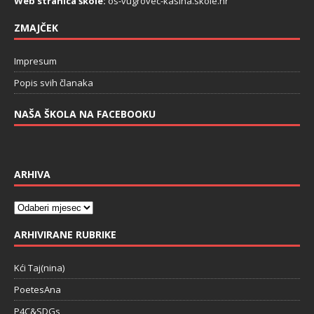
Web stranica škole:
os-vugrovec-kasina.skole.hr
ZMAJČEK
Impresum
Popis svih članaka
NAŠA ŠKOLA NA FACEBOOKU
ARHIVA
ARHIVIRANE RUBRIKE
Kći Taj(nina)
PoetesAna
P4C&SDGs