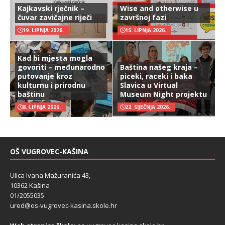
Kajkavski rječnik –
Wise and otherwise u
čuvar zavičajne riječi
završnoj fazi
19. LIPNJA 2026.
15. LIPNJA 2026.
Kad bi mjesta mogla
govoriti – međunarodno
Baština našeg kraja –
putovanje kroz
piceki, raceki i baka
kulturnu i prirodnu
Slavica u Virtual
baštinu
Museum Night projektu
8. LIPNJA 2026.
22. SIJEČNJA 2026.
OŠ VUGROVEC-KAŠINA
Ulica Ivana Mažuranića 43,
10362 Kašina
01/2055035
ured@os-vugrovec-kasina.skole.hr