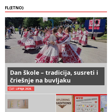
FL(ETNO)
Dan škole – tradicija, susreti i
čriešnje na buvljaku
27. LIPNJA 2026.