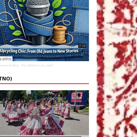
rovec-Kašina
·
Eco Makers Live_mp3
ETNO)