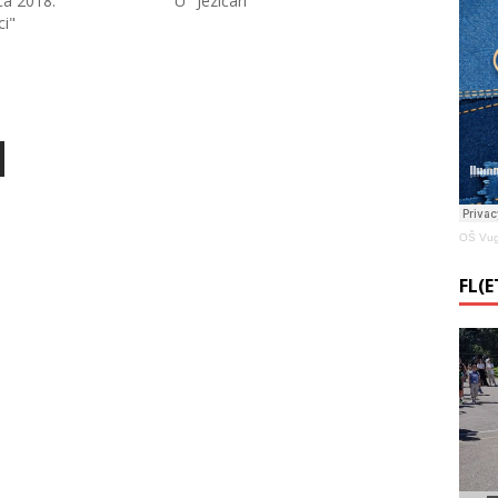
ca 2018.
U "Jezičari"
ci"
OŠ Vug
FL(