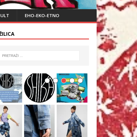
PULT
EHO-EKO-ETNO
ŽILICA