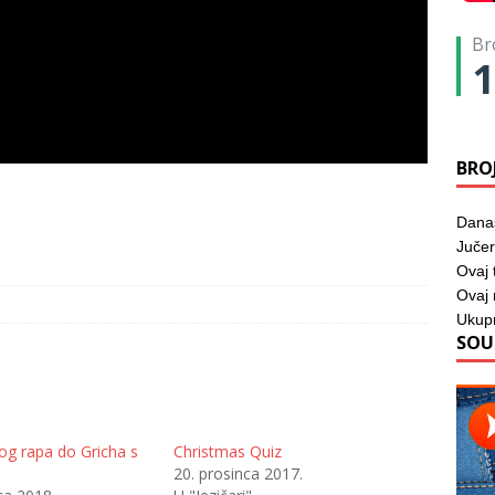
Br
1
BRO
Dana
Jučer
Ovaj 
Ovaj
Ukup
SOU
og rapa do Gricha s
Christmas Quiz
20. prosinca 2017.