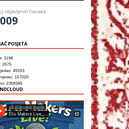
o
)
o
z
r
m
o
u
p
r
)
oj objavljenih članaka
r
u
o
009
)
z
o
r
u
)
JAČ POSJETA
s: 1196
: 2575
tjedan: 45593
 mjesec: 157020
no: 2358385
NDCLOUD