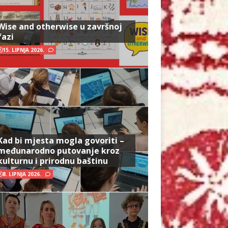
Wise and otherwise u završnoj
fazi
15. LIPNJA 2026.
Kad bi mjesta mogla govoriti –
međunarodno putovanje kroz
kulturnu i prirodnu baštinu
8. LIPNJA 2026.