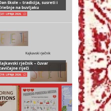
Dan škole – tradicija, susreti i
čriešnje na buvljaku
27. LIPNJA 2026.
Kajkavski rječnik – čuvar
zavičajne riječi
19. LIPNJA 2026.