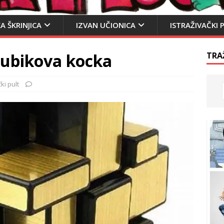
A ŠKRINJICA
IZVAN UČIONICA
ISTRAŽIVAČKI 
Rubikova kocka
TRA
ki pult