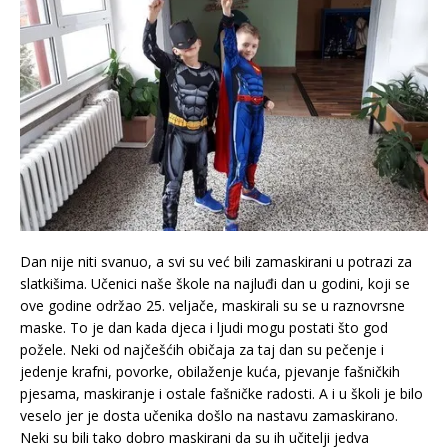
Dan nije niti svanuo, a svi su već bili zamaskirani u potrazi za
slatkišima. Učenici naše škole na najluđi dan u godini, koji se
ove godine održao 25. veljače, maskirali su se u raznovrsne
maske. To je dan kada djeca i ljudi mogu postati što god
požele. Neki od najčešćih običaja za taj dan su pečenje i
jedenje krafni, povorke, obilaženje kuća, pjevanje fašničkih
pjesama, maskiranje i ostale fašničke radosti. A i u školi je bilo
veselo jer je dosta učenika došlo na nastavu zamaskirano.
Neki su bili tako dobro maskirani da su ih učitelji jedva