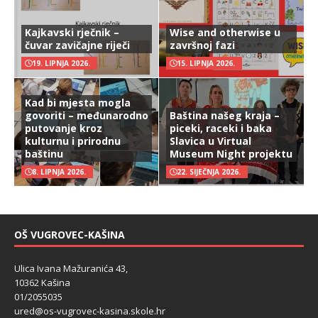
Kajkavski rječnik –
Wise and otherwise u
čuvar zavičajne riječi
završnoj fazi
19. LIPNJA 2026.
15. LIPNJA 2026.
Kad bi mjesta mogla
govoriti – međunarodno
Baština našeg kraja –
putovanje kroz
piceki, raceki i baka
kulturnu i prirodnu
Slavica u Virtual
baštinu
Museum Night projektu
8. LIPNJA 2026.
22. SIJEČNJA 2026.
OŠ VUGROVEC-KAŠINA
Ulica Ivana Mažuranića 43,
10362 Kašina
01/2055035
ured@os-vugrovec-kasina.skole.hr