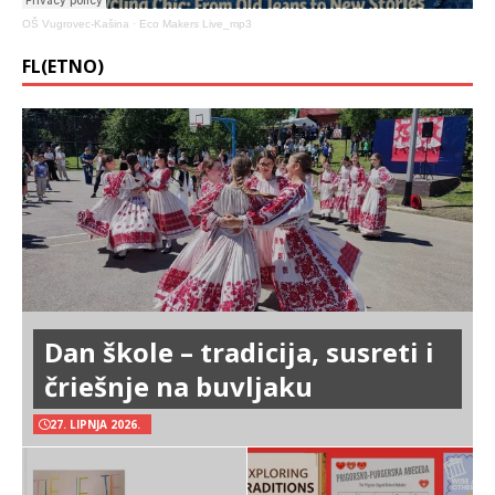
OŠ Vugrovec-Kašina
·
Eco Makers Live_mp3
FL(ETNO)
Dan škole – tradicija, susreti i
čriešnje na buvljaku
27. LIPNJA 2026.