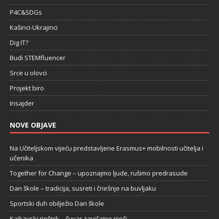
P4C&SDGs
Kašinci-Ukrajinci
Dig IT?
Budi STEMfluencer
Srce u olovci
Projekt biro
Insajder
NOVE OBJAVE
Na Učiteljskom vijeću predstavljene Erasmus+ mobilnosti učitelja i
učenika
Together for Change – upoznajmo ljude, rušimo predrasude
Dan škole – tradicija, susreti i čriešnje na buvljaku
Sportski duh obilježio Dan škole
Kajkavski rječnik – čuvar zavičajne riječi