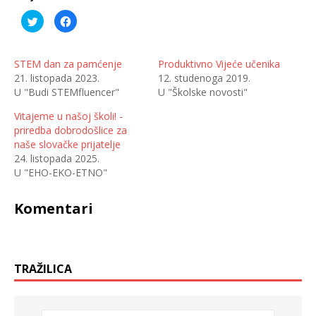
P
K
o
l
d
i
i
k
j
o
e
m
STEM dan za pamćenje
Produktivno Vijeće učenika
l
p
21. listopada 2023.
12. studenoga 2019.
i
o
n
d
U "Budi STEMfluencer"
U "Školske novosti"
a
i
T
j
w
e
Vitajeme u našoj školi! -
i
l
t
i
priredba dobrodošlice za
t
t
naše slovačke prijatelje
e
e
r
n
24. listopada 2025.
u
a
(
F
U "EHO-EKO-ETNO"
O
a
t
c
v
e
Komentari
a
b
r
o
a
o
s
k
e
u
u
(
n
O
o
t
TRAŽILICA
v
v
o
a
m
r
p
a
r
s
o
e