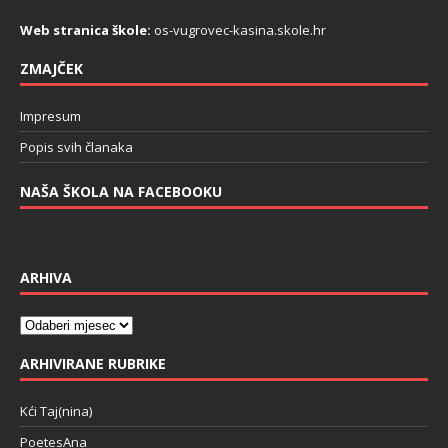
Web stranica škole:
os-vugrovec-kasina.skole.hr
ZMAJČEK
Impresum
Popis svih članaka
NAŠA ŠKOLA NA FACEBOOKU
ARHIVA
ARHIVIRANE RUBRIKE
Kći Taj(nina)
PoetesAna