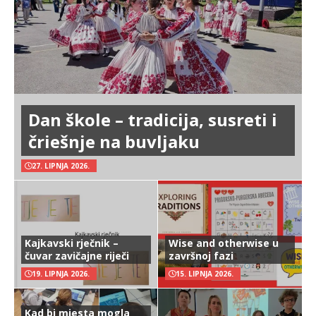
Dan škole – tradicija, susreti i
čriešnje na buvljaku
27. LIPNJA 2026.
Kajkavski rječnik –
Wise and otherwise u
čuvar zavičajne riječi
završnoj fazi
19. LIPNJA 2026.
15. LIPNJA 2026.
Kad bi mjesta mogla