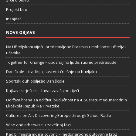
Srce u olovci
Projekt biro
Insajder
NOVE OBJAVE
Na Učiteljskom vijeću predstavljene Erasmus+ mobilnosti učitelja i
učenika
Together for Change – upoznajmo ljude, rušimo predrasude
Dan škole – tradicija, susreti i čriešnje na buvljaku
Sportski duh obilježio Dan škole
Kajkavski rječnik – čuvar zavičajne riječi
Održiva hrana za održivu budućnost na 4. Susretu međunarodnih
Ekoškola Republike Hrvatske
Cultures on Air: Discovering Europe through School Radio
Wise and otherwise u završnoj fazi
Kad bi mjesta mogla govoriti – međunarodno putovanje kroz