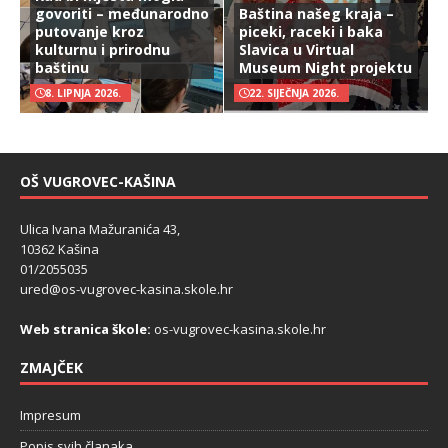
govoriti – međunarodno
Baština našeg kraja –
putovanje kroz
piceki, raceki i baka
kulturnu i prirodnu
Slavica u Virtual
baštinu
Museum Night projektu
8. LIPNJA 2026.
22. SIJEČNJA 2026.
OŠ VUGROVEC-KAŠINA
Ulica Ivana Mažuranića 43,
10362 Kašina
01/2055035
ured@os-vugrovec-kasina.skole.hr
Web stranica škole:
os-vugrovec-kasina.skole.hr
ZMAJČEK
Impresum
Popis svih članaka