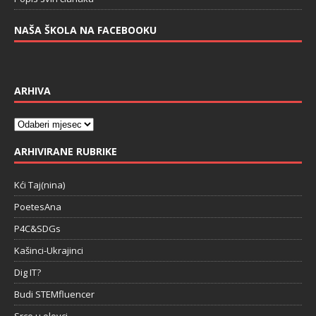
NAŠA ŠKOLA NA FACEBOOKU
ARHIVA
ARHIVIRANE RUBRIKE
Kći Taj(nina)
PoetesAna
P4C&SDGs
Kašinci-Ukrajinci
Dig IT?
Budi STEMfluencer