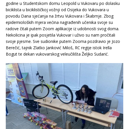
godine u Studentskom domu Leopold u Vukovaru po dolasku
biciklista u biciklističkoj vožnji od Osijeka do Vukovara u
povodu Dana sjećanja na žrtvu Vukovara i Škabrnje. Zbog
epidemioloških mjera većina nagrađenih učenika svoje su
radove čitali putem Zoom aplikacije iz udobnosti svog doma.
Nekolicina je ipak posjetila Vukovar i uživo su nam pročitali
svoje pjesme. Sve sudionike putem Zooma pozdravio je Jozo
Berečić, tajnik Zlatko Janković Miloš, RC regije istok Irella
Bogut te dekan vukovarskog veleučilišta Željko Sudarić.