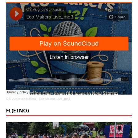
OŠ Vugrovec-Kašina
·
Eco Makers Live_mp3
FL(ETNO)