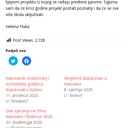
lijepom projektu iz kojeg se rađaju predivne pjesme. Sigurna
sam da će kroz godine projekt postati poznatiji i da će se sve
više škola uključivati.
Helena Fluka
Post Views:
2.728
Podjeli ovo:
P
K
o
l
d
i
i
k
j
o
e
m
Vukovarski vodotoranj i
Skejtbord doputovao iz
l
p
vučedolska golubica
Vukovara
i
o
n
d
doputovali u Kašinu
8. siječnja 2025.
a
i
T
j
11. prosinca 2025.
U "Bravo!"
w
e
U "Kreativci"
i
l
t
i
t
t
Dan sjećanja na žrtvu
e
e
r
n
Vukovara i Škabrnje 2020.
u
a
(
F
23. studenoga 2020.
O
a
U "Školske novosti"