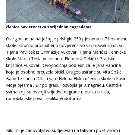
članica povjerenstva s vrijednim nagradama
Ove godine na natječaj je pristiglo 250 pjesama iz 71 osnovne
škole. Stručno prosudbeno povjerenstvo sačinjavali su dr. sc.
Tijana Pavliček iz Gimnazije Vukovar, Tijana Marić iz Tehničke
škole Nikola Tesla Vukovar te Eleonora Đekić iz Gradske
knjižnice Vukovar. Ovogodišnja pobjednica je Jana Vančina
koja je osobno preuzela bicikl. Drugoplasirane su Vita Šošić
Babić te Larisa Dill. Ja sam Helena Fluka učenica škole u Kašini.
Moja pjesma ,,Đir po gradu” osvojila je 3. nagradu. Čestitke
svima koji su osvojili vrijedne nagrade u obliku bicikla,
romobila, skejtova i replika Vodotornja.
Bilo mi je zadovoljstvo sudjelovati na takvom pozitivnom i