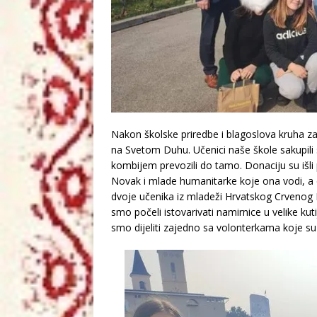
Nakon školske priredbe i blagoslova kruha z
na Svetom Duhu. Učenici naše škole sakupil
kombijem prevozili do tamo. Donaciju su išli p
Novak i mlade humanitarke koje ona vodi, a d
dvoje učenika iz mladeži Hrvatskog Crvenog 
smo počeli istovarivati namirnice u velike kut
smo dijeliti zajedno sa volonterkama koje su i