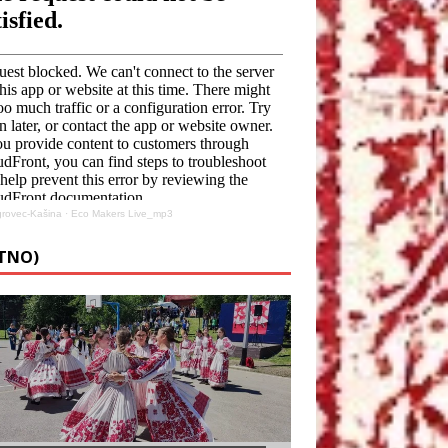
rovec-Kašina
·
Eco Makers Live_mp3
ETNO)