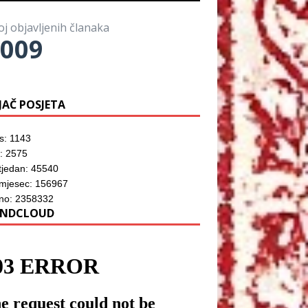
o
)
o
z
r
m
o
u
p
r
)
oj objavljenih članaka
r
u
o
009
)
z
o
r
u
)
JAČ POSJETA
s: 1143
: 2575
tjedan: 45540
 mjesec: 156967
no: 2358332
NDCLOUD