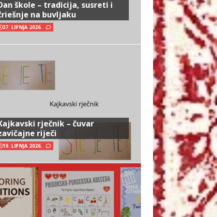
Dan škole – tradicija, susreti i
čriešnje na buvljaku
27. LIPNJA 2026.
Kajkavski rječnik – čuvar
zavičajne riječi
19. LIPNJA 2026.