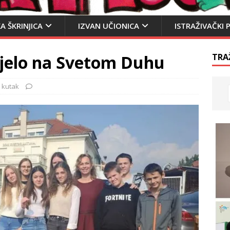
A ŠKRINJICA
IZVAN UČIONICA
ISTRAŽIVAČKI 
djelo na Svetom Duhu
TRA
 kutak