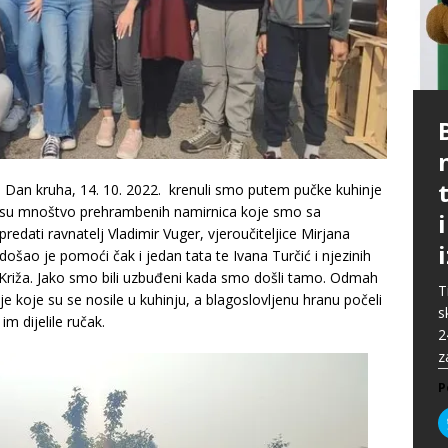
P
G
p
p
t
m
i
p
a Dan kruha, 14. 10. 2022. krenuli smo putem pučke kuhinje
b
[
i su mnoštvo prehrambenih namirnica koje smo sa
P
A
redati ravnatelj Vladimir Vuger, vjeroučiteljice Mirjana
P
k
„
P
ošao je pomoći čak i jedan tata te Ivana Turčić i njezinih
s
u
Križa. Jako smo bili uzbuđeni kada smo došli tamo. Odmah
s
ž
T
ije koje su se nosile u kuhinju, a blagoslovljenu hranu počeli
i
s
P
m dijelile ručak.
2
P
z
P