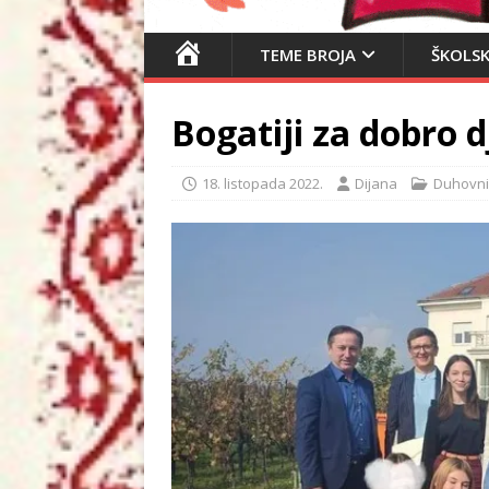
N
TEME BROJA
ŠKOLSK
A
S
Bogatiji za dobro 
L
O
V
18. listopada 2022.
Dijana
Duhovni
N
I
C
A