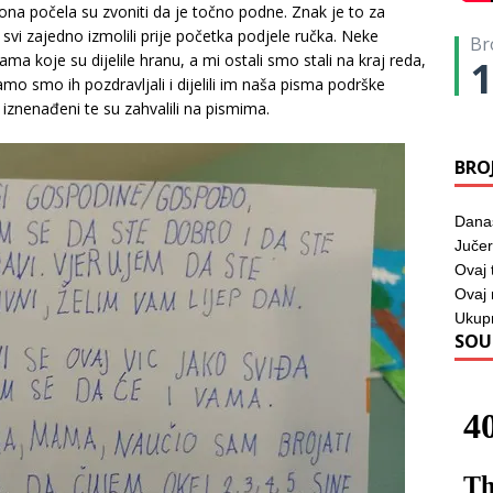
vona počela su zvoniti da je točno podne. Znak je to za
vi zajedno izmolili prije početka podjele ručka. Neke
Br
ma koje su dijelile hranu, a mi ostali smo stali na kraj reda,
1
amo smo ih pozdravljali i dijelili im naša pisma podrške
 iznenađeni te su zahvalili na pismima.
BRO
Dana
Jučer
Ovaj 
Ovaj
Ukup
SOU