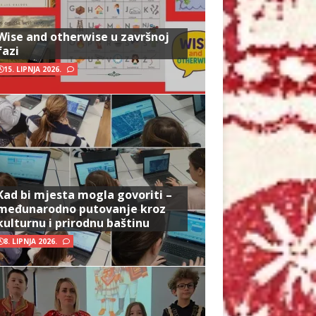
Wise and otherwise u završnoj
fazi
15. LIPNJA 2026.
Kad bi mjesta mogla govoriti –
međunarodno putovanje kroz
kulturnu i prirodnu baštinu
8. LIPNJA 2026.