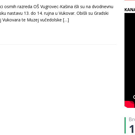
ci osmih razreda OŠ Vugrovec-Kašina išli su na dvodnevnu
KANA
sku nastavu 13. do 14. rujna u Vukovar. Obišli su Gradski
j Vukovara te Muzej vučedolske
[…]
Br
1