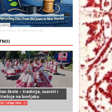
rovec-Kašina
·
Eco Makers Live_mp3
ETNO)
Dan škole – tradicija, susreti i
čriešnje na buvljaku
27. LIPNJA 2026.