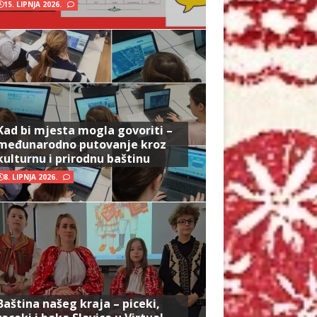
15. LIPNJA 2026.
Kad bi mjesta mogla govoriti –
međunarodno putovanje kroz
kulturnu i prirodnu baštinu
8. LIPNJA 2026.
Baština našeg kraja – piceki,