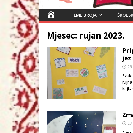
N
TEME BROJA
ŠKOLSK
A
S
Mjesec:
rujan 2023.
L
O
Pri
V
jez
N
I
29.
C
Svake
A
rujna
kajka
Zma
27.
Naši 