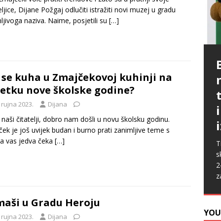
eljice, Dijane Požgaj odlučiti istražiti novi muzej u gradu
ljivoga naziva. Naime, posjetili su
[…]
P
G
p
p
 se kuha u Zmajčekovoj kuhinji na
t
m
etku nove školske godine?
i
p
b
[
 rujna 2023.
Dijana
P
A
k
„
 naši čitatelji, dobro nam došli u novu školsku godinu.
s
u
ek je još uvijek budan i burno prati zanimljive teme s
s
ž
a vas jedva čeka
[…]
T
i
s
2
z
aši u Gradu Heroju
YOU
 rujna 2023.
Dijana