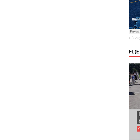
OŠ Vug
FL(