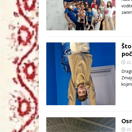
vodit
zanim
Što
poč
22.
Dragi
Zmajč
kojim
Osm
22.