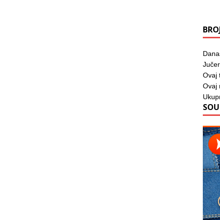
BRO
Dana
Jučer
Ovaj 
Ovaj
Ukup
SOU