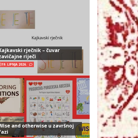
Kajkavski rječnik – čuvar
zavičajne riječi
19. LIPNJA 2026.
Wise and otherwise u završnoj
fazi