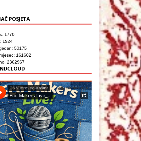
JAČ POSJETA
s: 1770
: 1924
tjedan: 50175
 mjesec: 161602
no: 2362967
NDCLOUD