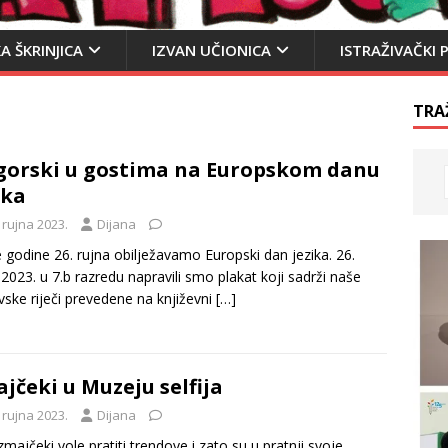
A ŠKRINJICA
IZVAN UČIONICA
ISTRAŽIVAČKI 
TRA
gorski u gostima na Europskom danu
ika
 rujna 2023.
Dijana
 godine 26. rujna obilježavamo Europski dan jezika. 26.
 2023. u 7.b razredu napravili smo plakat koji sadrži naše
vske riječi prevedene na književni
[…]
jčeki u Muzeju selfija
 rujna 2023.
Dijana
zmajčeki vole pratiti trendove i zato su u pratnji svoje