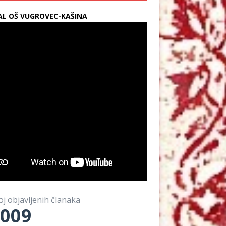
L OŠ VUGROVEC-KAŠINA
oj objavljenih članaka
009