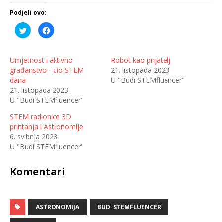
Podjeli ovo:
P
K
o
l
d
i
i
k
j
o
e
m
Umjetnost i aktivno
Robot kao prijatelj
l
p
građanstvo - dio STEM
21. listopada 2023.
i
o
n
d
dana
U "Budi STEMfluencer"
a
i
T
j
21. listopada 2023.
w
e
U "Budi STEMfluencer"
i
l
t
i
t
t
STEM radionice 3D
e
e
r
n
printanja i Astronomije
u
a
(
F
6. svibnja 2023.
O
a
U "Budi STEMfluencer"
t
c
v
e
a
b
r
o
Komentari
a
o
s
k
e
u
u
(
n
O
o
t
v
ASTRONOMIJA
v
BUDI STEMFLUENCER
o
a
m
r