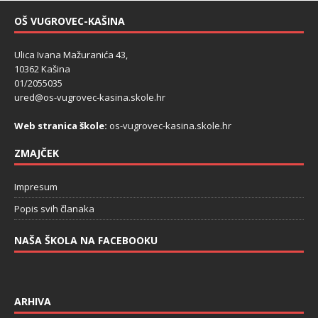
OŠ VUGROVEC-KAŠINA
Ulica Ivana Mažuranića 43,
10362 Kašina
01/2055035
ured@os-vugrovec-kasina.skole.hr
Web stranica škole:
os-vugrovec-kasina.skole.hr
ZMAJČEK
Impresum
Popis svih članaka
NAŠA ŠKOLA NA FACEBOOKU
ARHIVA