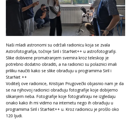
Naši mladi astronomi su održali radionicu koja se zvala
Astrofotografija, točnije Siril i StarNet++ u astrofotografiji.
Slike dobivene promatranjem svemira kroz teleskop je
potrebno dodatno obraditi, a na radionici su polaznici imali
priliku naučiti kako se slike obrađuju u programima Siril i
StarNet ++
Voditelj ove radionice, Kristijan Prugovečki objasnio nam je da
se na njihovoj radionici obrađuju fotografije koje dobijemo
slikanjem neba. Fotografije koje fotografiraju ne izgledaju
onako kako ih mi vidimo na internetu nego ih obrađuju u
programima Siril i StarNet++ u. Kroz radionicu je prošlo oko
120 ljudi.