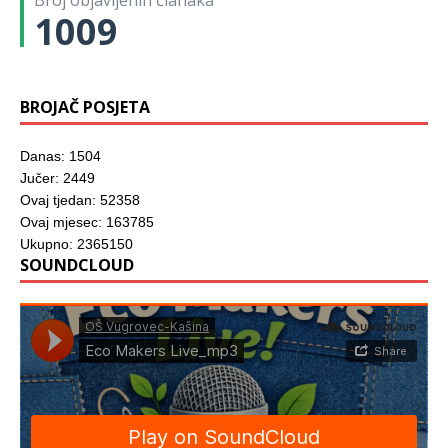
Broj objavljenih članaka
r
1009
o
z
o
r
u
)
BROJAČ POSJETA
Danas: 1504
Jučer: 2449
Ovaj tjedan: 52358
Ovaj mjesec: 163785
Ukupno: 2365150
SOUNDCLOUD