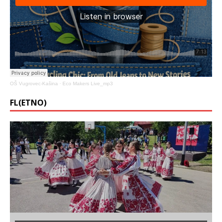
OŠ Vugrovec-Kašina
·
Eco Makers Live_mp3
FL(ETNO)