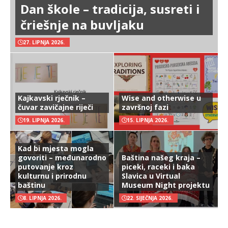
Dan škole – tradicija, susreti i
čriešnje na buvljaku
27. LIPNJA 2026.
Kajkavski rječnik –
Wise and otherwise u
čuvar zavičajne riječi
završnoj fazi
19. LIPNJA 2026.
15. LIPNJA 2026.
Kad bi mjesta mogla
govoriti – međunarodno
Baština našeg kraja –
putovanje kroz
piceki, raceki i baka
kulturnu i prirodnu
Slavica u Virtual
baštinu
Museum Night projektu
8. LIPNJA 2026.
22. SIJEČNJA 2026.