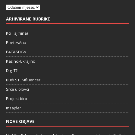
ARHIVIRANE RUBRIKE
Kći Taj(nina)
PoetesAna
P4C&SDGs
Kašinci-Ukrajinci
Dig IT?
Budi STEMfluencer
Srce u olovci
Projekt biro
Insajder
NOVE OBJAVE