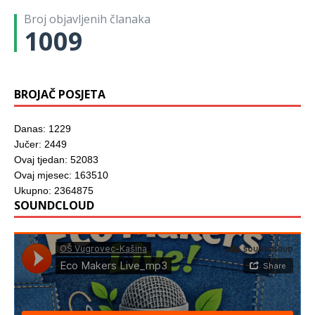
)
o
u
u
m
)
)
Broj objavljenih članaka
p
r
1009
o
z
o
r
u
)
BROJAČ POSJETA
Danas: 1229
Jučer: 2449
Ovaj tjedan: 52083
Ovaj mjesec: 163510
Ukupno: 2364875
SOUNDCLOUD