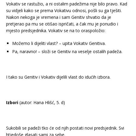
Vokativ se rastužio, a ni ostalim padežima nije bilo pravo. Kad
su vidjeli kako se prema Vokativu odnosi, pošli su ga tješiti.
Nakon nekoga je vremena i sam Genitiv shvatio da je
pretjerao pa mu se otišao ispričati, a čak mu je ponudio i
mjesto predsjednika. Vokativ se na to oraspoložio:
Možemo li dijeliti vlast? – upita Vokativ Genitiva.
Pa, naravno! – složi se Genitiv na veselje ostalih padeža.
I tako su Genitiv i Vokativ dijelili vlast do idućih izbora.
Izbori
(autor: Hana Hlišć, 5. d)
Sukobili se padeži tko će od njih postati novi predsjednik. Svi
htjedoše glasati sami za sebe.