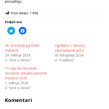
posvađaju.
Post Views:
1.996
Podjeli ovo:
P
K
o
l
d
i
i
k
j
o
e
m
16. Sesvetski pjesnički
Izgubljeni u Muzeju
l
p
maraton
zaboravljenih priča
i
o
n
d
24. svibnja 2024.
30. listopada 2024.
a
i
T
j
U "Srce u olovci"
U "Cooltura"
w
e
i
l
t
i
13. nije bio nesretan:
t
t
Sesvetski virtualni pjesnički
e
e
r
n
maraton 2020.
u
a
(
F
1. svibnja 2020.
O
a
U "Srce u olovci"
t
c
v
e
a
b
r
o
Komentari
a
o
s
k
e
u
u
(