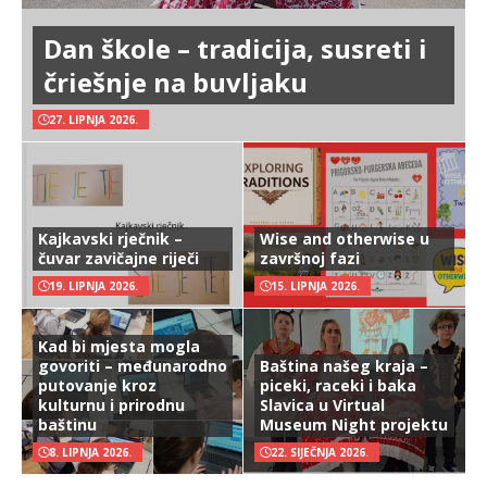
Dan škole – tradicija, susreti i
čriešnje na buvljaku
27. LIPNJA 2026.
Kajkavski rječnik –
Wise and otherwise u
čuvar zavičajne riječi
završnoj fazi
19. LIPNJA 2026.
15. LIPNJA 2026.
Kad bi mjesta mogla
govoriti – međunarodno
Baština našeg kraja –
putovanje kroz
piceki, raceki i baka
kulturnu i prirodnu
Slavica u Virtual
baštinu
Museum Night projektu
8. LIPNJA 2026.
22. SIJEČNJA 2026.