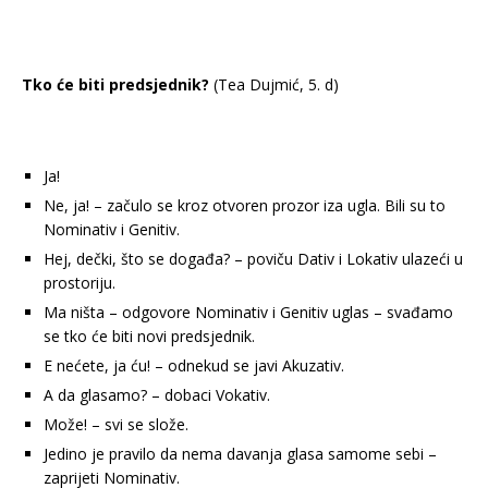
Tko će biti predsjednik?
(Tea Dujmić, 5. d)
Ja!
Ne, ja! – začulo se kroz otvoren prozor iza ugla. Bili su to
Nominativ i Genitiv.
Hej, dečki, što se događa? – poviču Dativ i Lokativ ulazeći u
prostoriju.
Ma ništa – odgovore Nominativ i Genitiv uglas – svađamo
se tko će biti novi predsjednik.
E nećete, ja ću! – odnekud se javi Akuzativ.
A da glasamo? – dobaci Vokativ.
Može! – svi se slože.
Jedino je pravilo da nema davanja glasa samome sebi –
zaprijeti Nominativ.