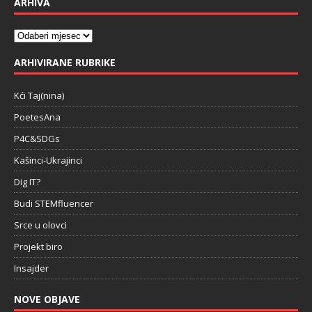
ARHIVA
ARHIVIRANE RUBRIKE
Kći Taj(nina)
PoetesAna
P4C&SDGs
Kašinci-Ukrajinci
Dig IT?
Budi STEMfluencer
Srce u olovci
Projekt biro
Insajder
NOVE OBJAVE