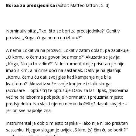
Borba za predsjednika
(autor: Matteo Iattoni, 5. d)
Nominativ pita: „Tko, što se bori za predsjednika?“ Genitiv
proziva: „Koga, čega nema na izboru?“
A nema Lokativa na prozivci. Lokativ zatim dolazi, pa zapitkuje:
„O komu, o čemu se govori bez mene?“ Akuzativ se javlja:
„Koga, što ja to vidim!?“ Ni Instrumental nije prisutan jer nije
imao s kim, a ni čime doći na sastanak. Dativ je najglasniji:
„Komu, čemu ću dati svoj glas kad kampanja nije bila
kvalitetna?“ Akuzativ vuče svoje korijene iz latinskoga
(accusare = ‘optužiti’) te optužuje Dativ za laži. Ipak, glasovima
većine na izborima pobjeđuje Nominativ, i preuzima mjesto
predsjednika. Na vlasti njemu nema tko?/što? davati savjete –
jer on sve najbolje zna!
Instrumental je dobio mjesto tajnika – iako nije ni bio prisutan
sastanku. Njegov slogan je uvijek „S kim, (s) čim ću se boriti?!“