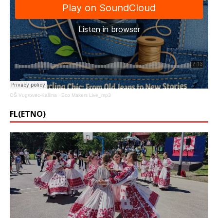
OŠ Vugrovec-Kašina
·
Eco Makers Live_mp3
FL(ETNO)