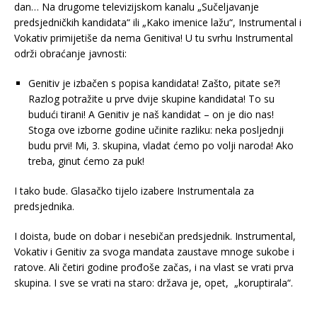
dan… Na drugome televizijskom kanalu „Sučeljavanje
predsjedničkih kandidata“ ili „Kako imenice lažu“, Instrumental i
Vokativ primijetiše da nema Genitiva! U tu svrhu Instrumental
održi obraćanje javnosti:
Genitiv je izbačen s popisa kandidata! Zašto, pitate se?!
Razlog potražite u prve dvije skupine kandidata! To su
budući tirani! A Genitiv je naš kandidat – on je dio nas!
Stoga ove izborne godine učinite razliku: neka posljednji
budu prvi! Mi, 3. skupina, vladat ćemo po volji naroda! Ako
treba, ginut ćemo za puk!
I tako bude. Glasačko tijelo izabere Instrumentala za
predsjednika.
I doista, bude on dobar i nesebičan predsjednik. Instrumental,
Vokativ i Genitiv za svoga mandata zaustave mnoge sukobe i
ratove. Ali četiri godine prođoše začas, i na vlast se vrati prva
skupina. I sve se vrati na staro: država je, opet, „koruptirala“.