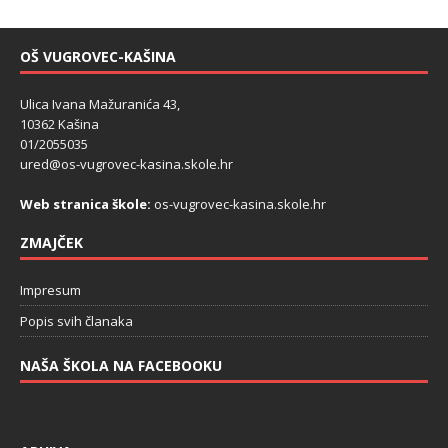
OŠ VUGROVEC-KAŠINA
Ulica Ivana Mažuranića 43,
10362 Kašina
01/2055035
ured@os-vugrovec-kasina.skole.hr
Web stranica škole:
os-vugrovec-kasina.skole.hr
ZMAJČEK
Impresum
Popis svih članaka
NAŠA ŠKOLA NA FACEBOOKU