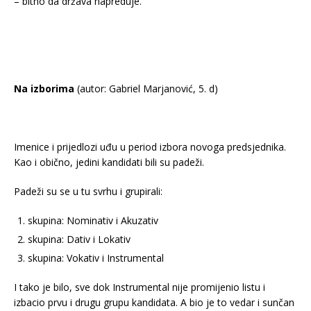
– bitno da država napreduje.
Na izborima
(autor: Gabriel Marjanović, 5. d)
Imenice i prijedlozi uđu u period izbora novoga predsjednika.
Kao i obično, jedini kandidati bili su padeži.
Padeži su se u tu svrhu i grupirali:
skupina: Nominativ i Akuzativ
skupina: Dativ i Lokativ
skupina: Vokativ i Instrumental
I tako je bilo, sve dok Instrumental nije promijenio listu i
izbacio prvu i drugu grupu kandidata. A bio je to vedar i sunčan