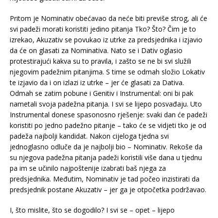
Pritom je Nominativ obećavao da neće biti previše strog, ali će
svi padeži morati koristiti jedino pitanja Tko? Što? Čim je to
izrekao, Akuzativ se povukao iz utrke za predsjednika i izjavio
da će on glasati za Nominativa. Nato se i Dativ oglasio
protestirajući kakva su to pravila, i zašto se ne bi svi služili
njegovim padežnim pitanjima. S time se odmah složio Lokativ
te izjavio da i on izlazi iz utrke – jer će glasati za Dativa.
Odmah se zatim pobune i Genitiv i Instrumental: oni bi pak
nametali svoja padežna pitanja. I svi se lijepo posvađaju. Uto
Instrumental donese spasonosno rješenje: svaki dan će padeži
koristiti po jedno padežno pitanje – tako će se vidjeti tko je od
padeža najbolji kandidat. Nakon cijeloga tjedna svi
jednoglasno odluče da je najbolji bio – Nominativ. Rekoše da
su njegova padežna pitanja padeži koristili više dana u tjednu
pa im se učinilo najpoštenije izabrati baš njega za
predsjednika. Međutim, Nominativ je tad počeo inzistirati da
predsjednik postane Akuzativ – jer ga je otpočetka podržavao.
I, što mislite, što se dogodilo? I svi se – opet – lijepo