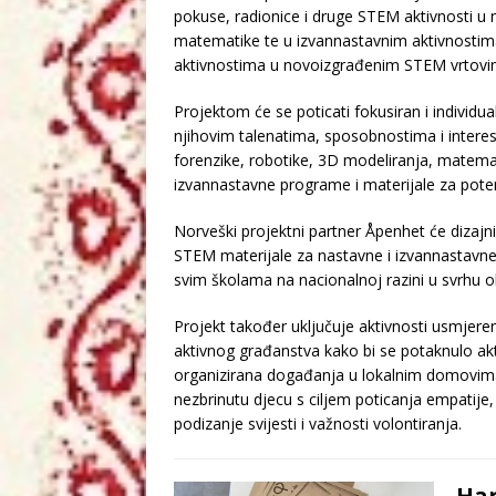
pokuse, radionice i druge STEM aktivnosti u na
matematike te u izvannastavnim aktivnostima
aktivnostima u novoizgrađenim STEM vrtovi
Projektom će se poticati fokusiran i individu
njihovim talenatima, sposobnostima i interesi
forenzike, robotike, 3D modeliranja, matemati
izvannastavne programe i materijale za poten
Norveški projektni partner Åpenhet će dizajni
STEM materijale za nastavne i izvannastavne
svim školama na nacionalnoj razini u svrhu o
Projekt također uključuje aktivnosti usmjere
aktivnog građanstva kako bi se potaknulo akt
organizirana događanja u lokalnim domovim
nezbrinutu djecu s ciljem poticanja empatije,
podizanje svijesti i važnosti volontiranja.
Har