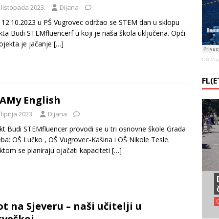
 listopada 2023.
Dijana
12.10.2023 u PŠ Vugrovec održao se STEM dan u sklopu
kta Budi STEMfluencerf u koji je naša škola uključena. Opći
projekta je jačanje
[…]
OŠ Vug
FL(
AMy English
 lipnja 2023.
Dijana
kt Budi STEMfluencer provodi se u tri osnovne škole Grada
ba: OŠ Lučko , OŠ Vugrovec-Kašina i OŠ Nikole Tesle.
ktom se planiraju ojačati kapaciteti
[…]
ot na Sjeveru – naši učitelji u
veškoj