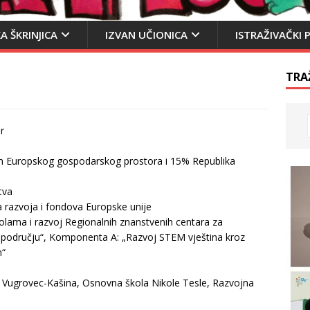
A ŠKRINJICA
IZVAN UČIONICA
ISTRAŽIVAČKI 
TRA
r
zam Europskog gospodarskog prostora i 15% Republika
tva
a razvoja i fondova Europske unije
olama i razvoj Regionalnih znanstvenih centara za
 području“, Komponenta A: „Razvoj STEM vještina kroz
m“
la Vugrovec-Kašina, Osnovna škola Nikole Tesle, Razvojna