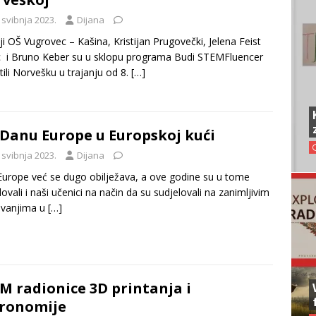
 svibnja 2023.
Dijana
lji OŠ Vugrovec – Kašina, Kristijan Prugovečki, Jelena Feist
 i Bruno Keber su u sklopu programa Budi STEMFluencer
tili Norvešku u trajanju od 8.
[…]
Danu Europe u Europskoj kući
 svibnja 2023.
Dijana
urope već se dugo obilježava, a ove godine su u tome
lovali i naši učenici na način da su sudjelovali na zanimljivim
avanjima u
[…]
M radionice 3D printanja i
ronomije