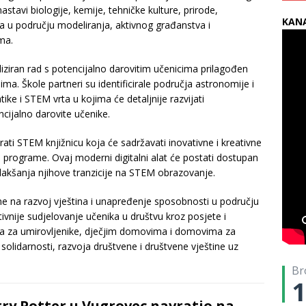
stavi biologije, kemije, tehničke kulture, prirode,
KANA
 u području modeliranja, aktivnog građanstva i
ma.
aliziran rad s potencijalno darovitim učenicima prilagođen
ma. Škole partneri su identificirale područja astronomije i
ke i STEM vrta u kojima će detaljnije razvijati
cijalno darovite učenike.
rati STEM knjižnicu koja će sadržavati inovativne i kreativne
 programe. Ovaj moderni digitalni alat će postati dostupan
lakšanja njihove tranzicije na STEM obrazovanje.
ne na razvoj vještina i unapređenje sposobnosti u području
ivnije sudjelovanje učenika u društvu kroz posjete i
a za umirovljenike, dječjim domovima i domovima za
 solidarnosti, razvoja društvene i društvene vještine uz
Br
1
ry Potter u Vugrovec navratio na