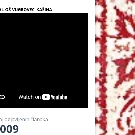
L OŠ VUGROVEC-KAŠINA
oj objavljenih članaka
009