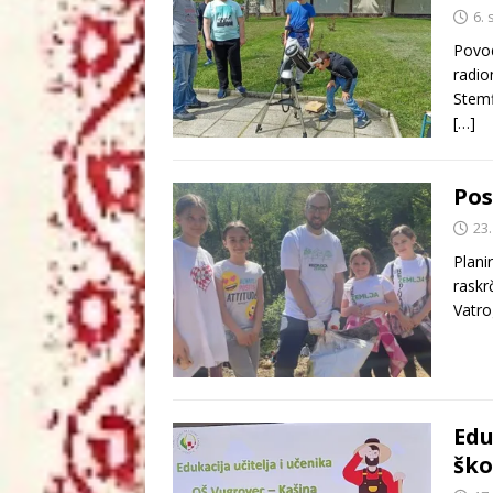
6. 
Povod
radio
Stemf
[…]
Pos
23.
Plani
raskr
Vatro
Edu
ško