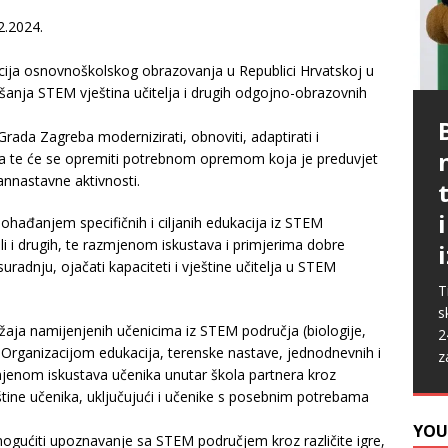
2.2024.
itucija osnovnoškolskog obrazovanja u Republici Hrvatskoj u
anja STEM vještina učitelja i drugih odgojno-obrazovnih
P
G
rada Zagreba modernizirati, obnoviti, adaptirati i
p
p
a te će se opremiti potrebnom opremom koja je preduvjet
t
m
nnastavne aktivnosti.
i
p
b
[
P
A
hađanjem specifičnih i ciljanih edukacija iz STEM
k
„
 ali i drugih, te razmjenom iskustava i primjerima dobre
s
u
suradnju, ojačati kapaciteti i vještine učitelja u STEM
s
ž
T
i
s
ržaja namijenjenih učenicima iz STEM područja (biologije,
2
. Organizacijom edukacija, terenske nastave, jednodnevnih i
z
mjenom iskustava učenika unutar škola partnera kroz
štine učenika, uključujući i učenike s posebnim potrebama
YOU
gućiti upoznavanje sa STEM područjem kroz različite igre,