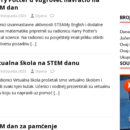
EM dan
 listopada 2023.
Dijana
BRO
nici izvannastavne aktivnosti STEAMy English i dodatne
ve matematike pripremili su radionicu Harry Potter’s
Dana
l science. Na radionici su posjetitelji imali priliku otkriti
Jučer
stvenu pozadinu
[…]
Ovaj 
Ovaj
Ukup
tualna škola na STEM danu
SOU
 listopada 2023.
Dijana
dionici Virtualna škola prošetali smo virtualno školom i
ili svaki njen kutak. Učenici i voditelj prezentirali su virtualnu
u koju su napravili uz pomoć
[…]
M dan za pamćenje