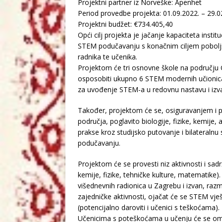
Projektni partner iz Norveške: Åpenhet
Period provedbe projekta: 01.09.2022. – 29.0
Projektni budžet: €734.405,40
Opći cilj projekta je jačanje kapaciteta inst
STEM podučavanju s konačnim ciljem poboljš
radnika te učenika.
Projektom će tri osnovne škole na području G
osposobiti ukupno 6 STEM modernih učionic
za uvođenje STEM-a u redovnu nastavu i izva
Također, projektom će se, osiguravanjem i po
područja, poglavito biologije, fizike, kemije,
prakse kroz studijsko putovanje i bilateralnu 
podučavanju.
Projektom će se provesti niz aktivnosti i sad
kemije, fizike, tehničke kulture, matematike)
višednevnih radionica u Zagrebu i izvan, raz
zajedničke aktivnosti, ojačat će se STEM vje
(potencijalno daroviti i učenici s teškoćama).
Učenicima s poteškoćama u učenju će se omo