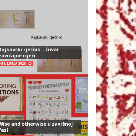
Kajkavski rječnik – čuvar
zavičajne riječi
19. LIPNJA 2026.
Wise and otherwise u završnoj
fazi