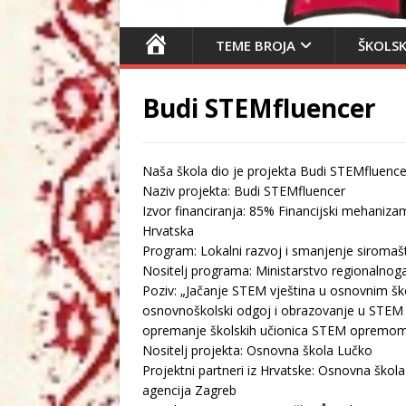
N
TEME BROJA
ŠKOLSK
A
S
Budi STEMfluencer
L
O
V
Naša škola dio je projekta Budi STEMfluence
N
Naziv projekta: Budi STEMfluencer
I
Izvor financiranja: 85% Financijski mehani
C
Hrvatska
A
Program: Lokalni razvoj i smanjenje siromaš
Nositelj programa: Ministarstvo regionalnog
Poziv: „Jačanje STEM vještina u osnovnim šk
osnovnoškolski odgoj i obrazovanje u STEM
opremanje školskih učionica STEM opremo
Nositelj projekta: Osnovna škola Lučko
Projektni partneri iz Hrvatske: Osnovna ško
agencija Zagreb