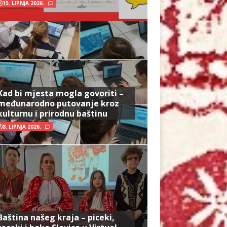
15. LIPNJA 2026.
Kad bi mjesta mogla govoriti –
međunarodno putovanje kroz
kulturnu i prirodnu baštinu
8. LIPNJA 2026.
Baština našeg kraja – piceki,