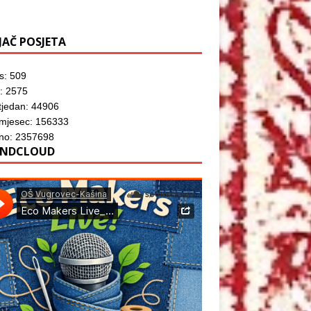
JAČ POSJETA
s: 509
: 2575
tjedan: 44906
 mjesec: 156333
no: 2357698
NDCLOUD