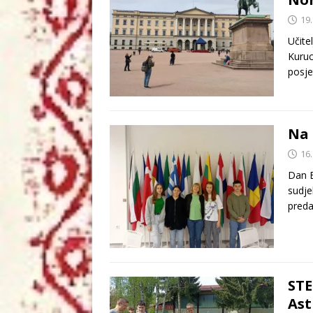
19.
Učite
Kuruc
posje
Na 
16.
Dan E
sudje
pred
STE
Ast