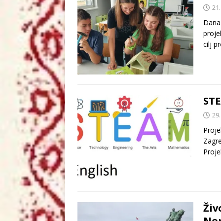
21.
Dana 
proje
cilj 
STE
29.
Proje
Zagre
Proje
Živ
Nor