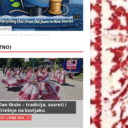
rovec-Kašina
·
Eco Makers Live_mp3
ETNO)
Dan škole – tradicija, susreti i
čriešnje na buvljaku
27. LIPNJA 2026.