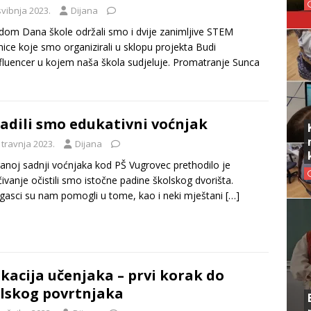
svibnja 2023.
Dijana
om Dana škole održali smo i dvije zanimljive STEM
nice koje smo organizirali u sklopu projekta Budi
luencer u kojem naša škola sudjeluje. Promatranje Sunca
adili smo edukativni voćnjak
 travnja 2023.
Dijana
ranoj sadnji voćnjaka kod PŠ Vugrovec prethodilo je
čivanje očistili smo istočne padine školskog dvorišta.
gasci su nam pomogli u tome, kao i neki mještani
[…]
kacija učenjaka – prvi korak do
lskog povrtnjaka