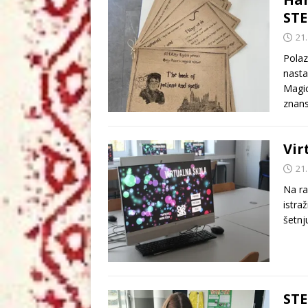
ST
21.
Polaz
nasta
Magica
znan
Vir
21.
Na ra
istraž
šetnj
STE