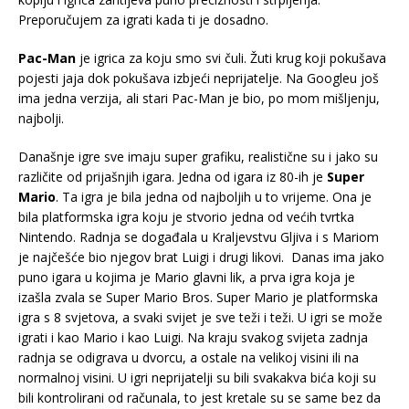
Preporučujem za igrati kada ti je dosadno.
Pac-Man
je igrica za koju smo svi čuli. Žuti krug koji pokušava
pojesti jaja dok pokušava izbjeći neprijatelje. Na Googleu još
ima jedna verzija, ali stari Pac-Man je bio, po mom mišljenju,
najbolji.
Današnje igre sve imaju super grafiku, realistične su i jako su
različite od prijašnjih igara. Jedna od igara iz 80-ih je
Super
Mario
. Ta igra je bila jedna od najboljih u to vrijeme. Ona je
bila platformska igra koju je stvorio jedna od većih tvrtka
Nintendo. Radnja se događala u Kraljevstvu Gljiva i s Mariom
je najčešće bio njegov brat Luigi i drugi likovi. Danas ima jako
puno igara u kojima je Mario glavni lik, a prva igra koja je
izašla zvala se Super Mario Bros. Super Mario je platformska
igra s 8 svjetova, a svaki svijet je sve teži i teži. U igri se može
igrati i kao Mario i kao Luigi. Na kraju svakog svijeta zadnja
radnja se odigrava u dvorcu, a ostale na velikoj visini ili na
normalnoj visini. U igri neprijatelji su bili svakakva bića koji su
bili kontrolirani od računala, to jest kretale su se same bez da