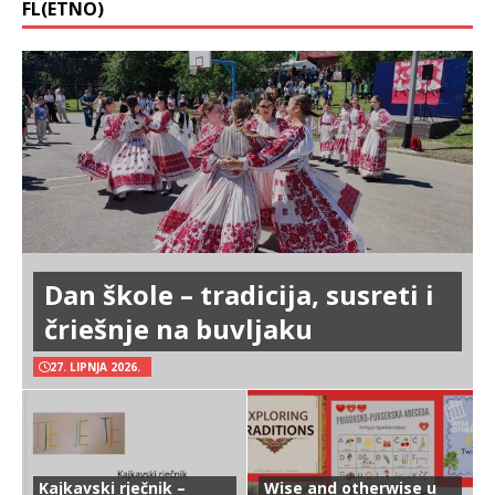
FL(ETNO)
Dan škole – tradicija, susreti i
čriešnje na buvljaku
27. LIPNJA 2026.
Kajkavski rječnik –
Wise and otherwise u