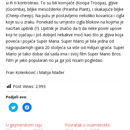
si ih ti kontrolirao. To su bili kornjače (Koopa Troopa), gljive
(Goomba), biljke mesožderke (Piranha Plant), i skakajuće biljke
(Cheep-cheep). Na putu je postavljeno nekoliko kovanica i cigla
koje su u zraku. Ponekad su umjesto cigla blokovi na kojima je
nacrtan upitnik (?). Upitnik je značio da ti da neke pover upove
koji te ojačaju i još dobiješ nekakve moći kao što je gljiva koja
poveća i pojača Super Maria. Super Mario je bila jedna od
najpopularnijih igara 20 stoljeća sa više od milijun igrača. Super
Mario je tako dobar da sada ima i svoj film Super Mario Bros.
Film je jako popularan no ja ga još nisam pogledao.
Fran Kolenković i Matija Mađer
Post Views:
2.993
Podjeli ovo:
P
K
o
l
d
i
i
k
j
o
e
m
U gejmerskom raju
Povratak u osamdesete
l
p