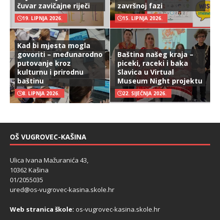
čuvar zavičajne riječi
završnoj fazi
19. LIPNJA 2026.
15. LIPNJA 2026.
Kad bi mjesta mogla
govoriti – međunarodno
Baština našeg kraja –
putovanje kroz
piceki, raceki i baka
kulturnu i prirodnu
Slavica u Virtual
baštinu
Museum Night projektu
8. LIPNJA 2026.
22. SIJEČNJA 2026.
OŠ VUGROVEC-KAŠINA
Ulica Ivana Mažuranića 43,
10362 Kašina
01/2055035
ured@os-vugrovec-kasina.skole.hr
Web stranica škole:
os-vugrovec-kasina.skole.hr