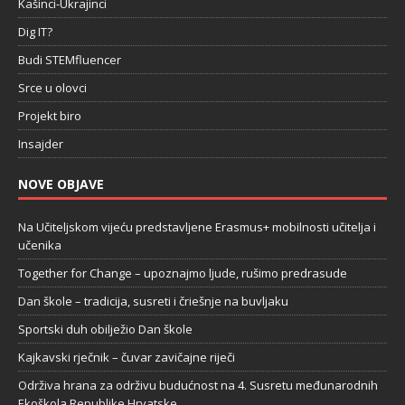
Kašinci-Ukrajinci
Dig IT?
Budi STEMfluencer
Srce u olovci
Projekt biro
Insajder
NOVE OBJAVE
Na Učiteljskom vijeću predstavljene Erasmus+ mobilnosti učitelja i
učenika
Together for Change – upoznajmo ljude, rušimo predrasude
Dan škole – tradicija, susreti i čriešnje na buvljaku
Sportski duh obilježio Dan škole
Kajkavski rječnik – čuvar zavičajne riječi
Održiva hrana za održivu budućnost na 4. Susretu međunarodnih
Ekoškola Republike Hrvatske