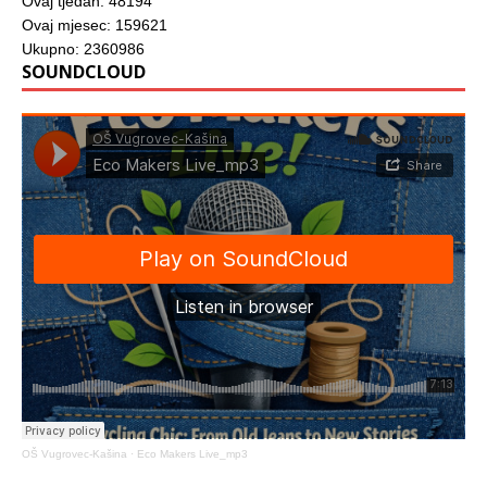
Ovaj tjedan: 48194
Ovaj mjesec: 159621
Ukupno: 2360986
SOUNDCLOUD
OŠ Vugrovec-Kašina
·
Eco Makers Live_mp3