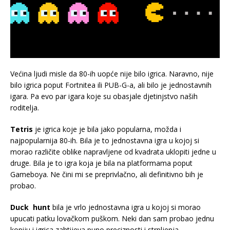
Većina ljudi misle da 80-ih uopće nije bilo igrica. Naravno, nije
bilo igrica poput Fortnitea ili PUB-G-a, ali bilo je jednostavnih
igara. Pa evo par igara koje su obasjale djetinjstvo naših
roditelja.
Tetris
je igrica koje je bila jako popularna, možda i
najpopularnija 80-ih. Bila je to jednostavna igra u kojoj si
morao različite oblike napravljene od kvadrata uklopiti jedne u
druge. Bila je to igra koja je bila na platformama poput
Gameboya. Ne čini mi se preprivlačno, ali definitivno bih je
probao.
Duck hunt
bila je vrlo jednostavna igra u kojoj si morao
upucati patku lovačkom puškom. Neki dan sam probao jednu
kopiju i igrica zahtijeva puno preciznosti i strpljenja.