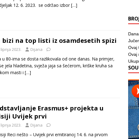
jeljak 12. 6. 2023. se održao izbor
[…]
BRO
Dana
i bizi na top listi iz osamdesetih spizi
Jučer
Ovaj 
 lipnja 2023.
Dijana
Ovaj
 u 80-ima se dosta razlikovala od one danas. Na primjer,
Ukup
se jela hladetina, svježa jaja sa šećerom, kriške kruha sa
SOU
skom masti i
[…]
dstavljanje Erasmus+ projekta u
siji Uvijek prvi
 lipnja 2023.
Dijana
siji Reci nešto – Uvijek prvi emitiranoj 14. 6. na prvom