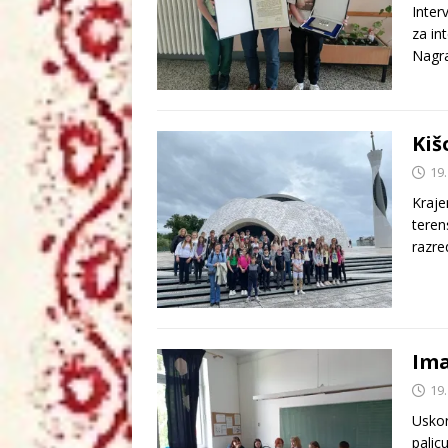
Inter
za int
Nagr
Kiš
19.
Kraje
teren
razre
Ima
19.
Uskor
palic