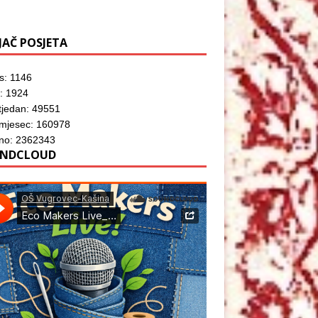
JAČ POSJETA
s: 1146
: 1924
tjedan: 49551
 mjesec: 160978
no: 2362343
NDCLOUD