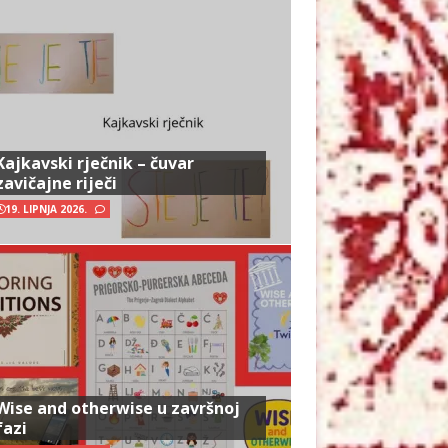
Kajkavski rječnik – čuvar
zavičajne riječi
19. LIPNJA 2026.
Wise and otherwise u završnoj
fazi