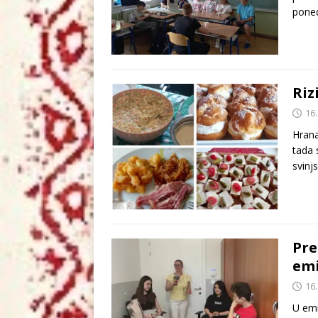
poned
Riz
16.
Hrana
tada 
svinj
Pre
emi
16.
U emi