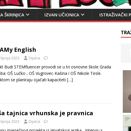
A ŠKRINJICA
IZVAN UČIONICA
ISTRAŽIVAČKI 
TRA
AMy English
 lipnja 2023.
Dijana
kt Budi STEMfluencer provodi se u tri osnovne škole Grada
ba: OŠ Lučko , OŠ Vugrovec-Kašina i OŠ Nikole Tesle.
ktom se planiraju ojačati kapaciteti
[…]
a tajnica vrhunska je pravnica
 lipnja 2023.
Dijana
opu mjesečnog projekta iz Hrvatskog jezika ,,Intervju s