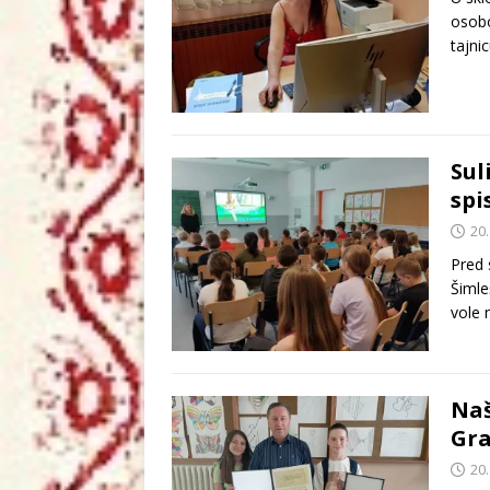
osobo
tajni
Sul
spi
20.
Pred 
Šimle
vole 
Naš
Gra
20.