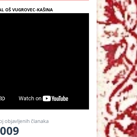
L OŠ VUGROVEC-KAŠINA
oj objavljenih članaka
009