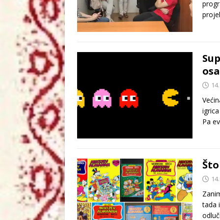
progr
proje
Sup
os
14.
Većin
igric
Pa e
Što
14.
Zanim
tada 
odluč