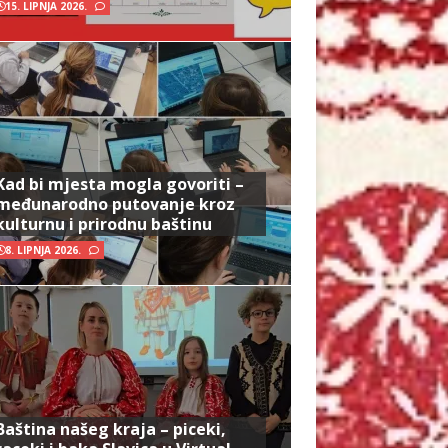
15. LIPNJA 2026.
Kad bi mjesta mogla govoriti –
međunarodno putovanje kroz
kulturnu i prirodnu baštinu
8. LIPNJA 2026.
Baština našeg kraja – piceki,