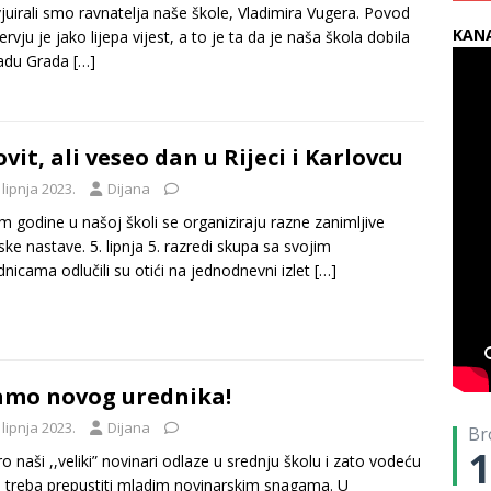
vjuirali smo ravnatelja naše škole, Vladimira Vugera. Povod
KANA
ervju je jako lijepa vijest, a to je ta da je naša škola dobila
adu Grada
[…]
ovit, ali veseo dan u Rijeci i Karlovcu
 lipnja 2023.
Dijana
m godine u našoj školi se organiziraju razne zanimljive
ske nastave. 5. lipnja 5. razredi skupa sa svojim
dnicama odlučili su otići na jednodnevni izlet
[…]
mo novog urednika!
 lipnja 2023.
Dijana
Br
1
o naši ,,veliki” novinari odlaze u srednju školu i zato vodeću
u treba prepustiti mladim novinarskim snagama. U