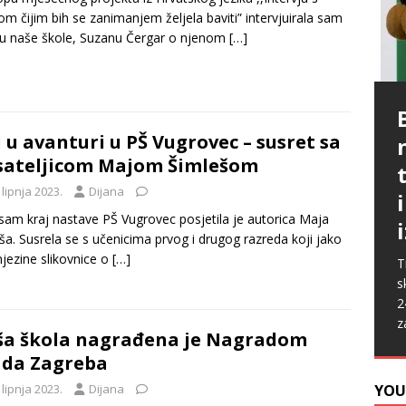
m čijim bih se zanimanjem željela baviti” intervjuirala sam
cu naše škole, Suzanu Čergar o njenom
[…]
P
G
p
p
i u avanturi u PŠ Vugrovec – susret sa
t
m
sateljicom Majom Šimlešom
i
p
b
[
 lipnja 2023.
Dijana
P
A
k
„
sam kraj nastave PŠ Vugrovec posjetila je autorica Maja
s
u
ša. Susrela se s učenicima prvog i drugog razreda koji jako
s
ž
njezine slikovnice o
[…]
T
i
s
2
z
a škola nagrađena je Nagradom
da Zagreba
 lipnja 2023.
Dijana
YOU