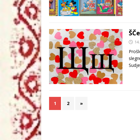
ŠČe
14.
Prošl
slegn
Sudje
1
2
»