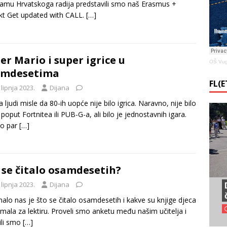
amu Hrvatskoga radija predstavili smo naš Erasmus +
kt Get updated with CALL.
[…]
er Mario i super igrice u
OŠ Vug
amdesetima
FL(
 lipnja 2023.
Dijana
a ljudi misle da 80-ih uopće nije bilo igrica. Naravno, nije bilo
a poput Fortnitea ili PUB-G-a, ali bilo je jednostavnih igara.
vo par
[…]
 se čitalo osamdesetih?
 lipnja 2023.
Dijana
alo nas je što se čitalo osamdesetih i kakve su knjige djeca
imala za lektiru. Proveli smo anketu među našim učitelja i
ili smo
[…]