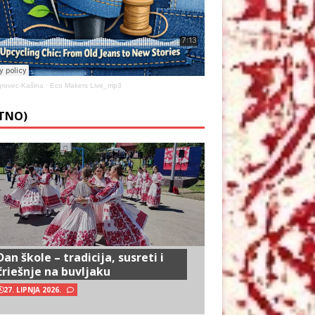
rovec-Kašina
·
Eco Makers Live_mp3
ETNO)
Dan škole – tradicija, susreti i
čriešnje na buvljaku
27. LIPNJA 2026.